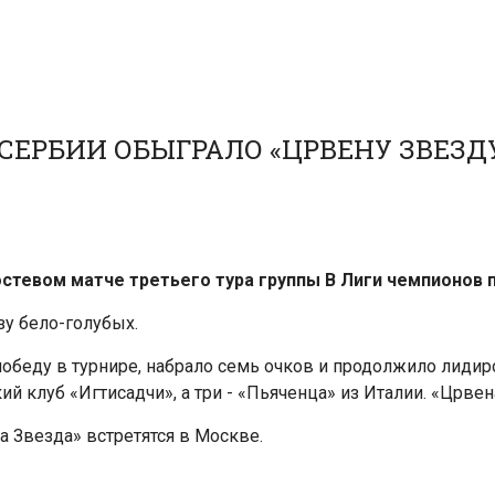
СЕРБИИ ОБЫГРАЛО «ЦРВЕНУ ЗВЕЗДУ
стевом матче третьего тура группы В Лиги чемпионов 
зу бело-голубых.
беду в турнире, набрало семь очков и продолжило лидиро
й клуб «Игтисадчи», а три - «Пьяченца» из Италии. «Црвен
 Звезда» встретятся в Москве.