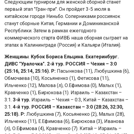
Следующим турниром для женской сборной станет
первый этап "Гран-при". Он пройдет 3-5 июля в
китайском городе Ниньбо. Соперниками россиянок
станут сборные Китая, Германии и Доминиканской
Республики. Затем в рамках ежегодного
коммерческого старта ФИВБ наша сборная сыграет на
этапах в Калининграде (Россия) и Кальяри (Италия).
Женщины
.
Кубок Бориса Ельцина. Екатеринбург.
ДИВС "Уралочка". 2-й тур. РОССИЯ – Чехия – 3:0
(25:16, 25:14, 25:16). Р:
Пасынкова (11), Любушкина (6),
Обмочаева (10), Косьяненко (1), Фетисова (11),
Ильченко (12), Малова (л), О.Ефимова (0), Малых (1),
Кравченко (1), Бирюкова (1). Израиль – Казахстан –
3:1.
3-й тур.
Израиль – Чехия – 0:3, Китай – Казахстан –
3:1.
4-й тур. РОССИЯ – Казахстан – 3:0 (28:26, 32:30,
25:18). Р:
Любушкина (7), Косьяненко (2), Малых (28),
Ильченко (11), Е.Ефимова (6), Бирюкова (3), Иванова
(л), О.Ефимова (4), Кравченко (7). Китай – Израиль –