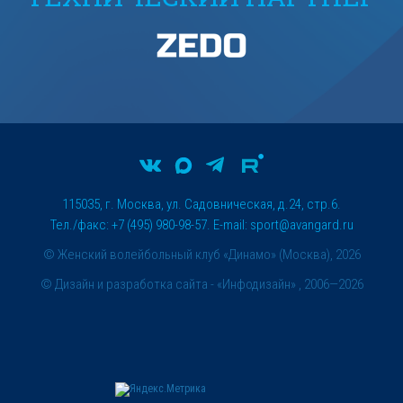
115035, г. Москва, ул. Садовническая, д.24, стр.6.
Тел./факс: +7 (495) 980-98-57. E-mail:
sport@avangard.ru
© Женский волейбольный клуб «Динамо» (Москва), 2026
©
Дизайн и разработка сайта
- «Инфодизайн» , 2006—2026