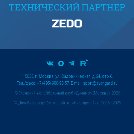
ТЕХНИЧЕСКИЙ ПАРТНЕР
115035, г. Москва, ул. Садовническая, д.24, стр.6.
Тел./факс: +7 (495) 980-98-57. E-mail:
sport@avangard.ru
© Женский волейбольный клуб «Динамо» (Москва), 2026
©
Дизайн и разработка сайта
- «Инфодизайн» , 2006—2026