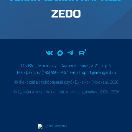
115035, г. Москва, ул. Садовническая, д.24, стр.6.
Тел./факс: +7 (495) 980-98-57. E-mail:
sport@avangard.ru
© Женский волейбольный клуб «Динамо» (Москва), 2026
©
Дизайн и разработка сайта
- «Инфодизайн» , 2006—2026