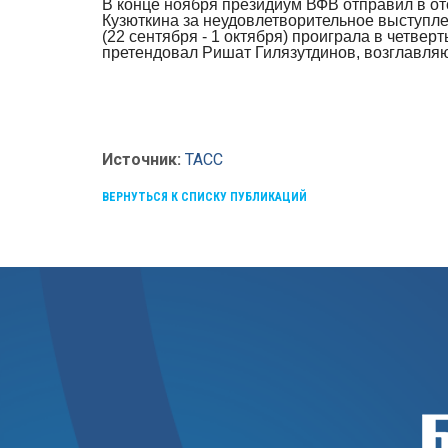
В конце ноября президиум ВФВ отправил в от
Кузюткина за неудовлетворительное выступл
(22 сентября - 1 октября) проиграла в четв
претендовал Ришат Гилязутдинов, возглавля
Источник:
ТАСС
ВЕРНУТЬСЯ К СПИСКУ ПУБЛИКАЦИЙ