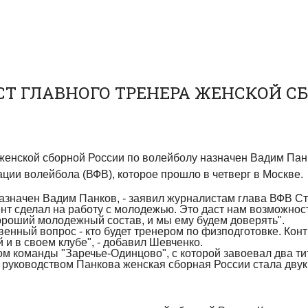
Т ГЛАВНОГО ТРЕНЕРА ЖЕНСКОЙ С
енской сборной России по волейболу назначен Вадим Пан
ии волейбола (ВФВ), которое прошло в четверг в Москве.
назначен Вадим Панков, - заявил журналистам глава ВФВ С
т сделал на работу с молодежью. Это даст нам возможност
хороший молодежный состав, и мы ему будем доверять".
енный вопрос - кто будет тренером по физподготовке. Конт
 и в своем клубе", - добавил Шевченко.
ом команды "Заречье-Одинцово", с которой завоевал два т
д руководством Панкова женская сборная России стала дву