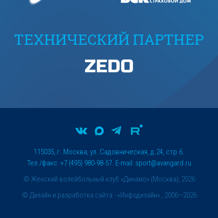
ТЕХНИЧЕСКИЙ ПАРТНЕР
115035, г. Москва, ул. Садовническая, д.24, стр.6.
Тел./факс: +7 (495) 980-98-57. E-mail:
sport@avangard.ru
© Женский волейбольный клуб «Динамо» (Москва), 2026
©
Дизайн и разработка сайта
- «Инфодизайн» , 2006—2026