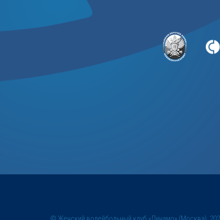
© Женский волейбольный клуб «Динамо» (Москва), 20