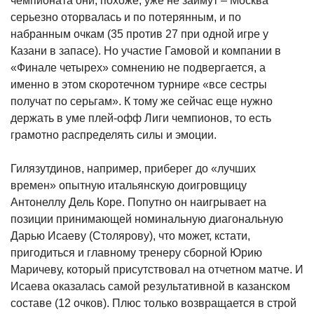
чемпионата они, похоже, уже не займут – Москва
серьезно оторвалась и по потерянным, и по
набранным очкам (35 против 27 при одной игре у
Казани в запасе). Но участие Гамовой и компании в
«Финале четырех» сомнению не подвергается, а
именно в этом скоротечном турнире «все сестры
получат по серьгам». К тому же сейчас еще нужно
держать в уме плей-офф Лиги чемпионов, то есть
грамотно распределять силы и эмоции.
Гилязутдинов, например, приберег до «лучших
времен» опытную итальянскую доигровщицу
Антонеллу Дель Коре. Попутно он наигрывает на
позиции принимающей номинальную диагональную
Дарью Исаеву (Столярову), что может, кстати,
пригодиться и главному тренеру сборной Юрию
Маричеву, который присутствовал на отчетном матче. И
Исаева оказалась самой результативной в казанском
составе (12 очков). Плюс только возвращается в строй