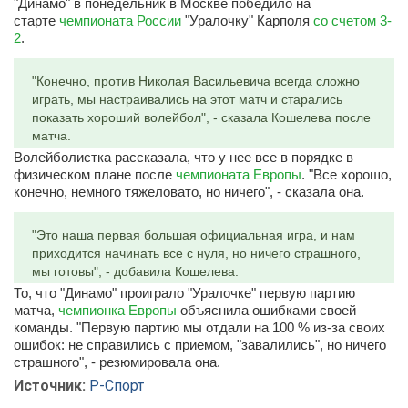
"Динамо" в понедельник в Москве победило на
старте
чемпионата России
"Уралочку" Карполя
со счетом 3-
2
.
"Конечно, против Николая Васильевича всегда сложно
играть, мы настраивались на этот матч и старались
показать хороший волейбол", - сказала Кошелева после
матча.
Волейболистка рассказала, что у нее все в порядке в
физическом плане после
чемпионата Европы
. "Все хорошо,
конечно, немного тяжеловато, но ничего", - сказала она.
"Это наша первая большая официальная игра, и нам
приходится начинать все с нуля, но ничего страшного,
мы готовы", - добавила Кошелева.
То, что "Динамо" проиграло "Уралочке" первую партию
матча,
чемпионка Европы
объяснила ошибками своей
команды. "Первую партию мы отдали на 100 % из-за своих
ошибок: не справились с приемом, "завалились", но ничего
страшного", - резюмировала она.
Источник:
Р-Спорт