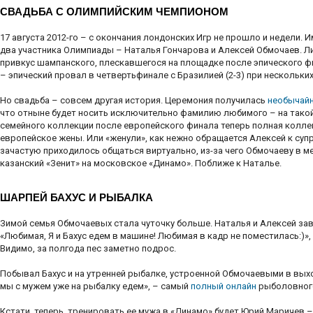
СВАДЬБА С ОЛИМПИЙСКИМ ЧЕМПИОНОМ
17 августа 2012-го – с окончания лондонских Игр не прошло и недели.
два участника Олимпиады – Наталья Гончарова и Алексей Обмочаев. Л
привкус шампанского, плескавшегося на площадке после эпического фин
– эпический провал в четвертьфинале с Бразилией (2-3) при нескольких
Но свадьба – совсем другая история. Церемония получилась
необычайн
что отныне будет носить исключительно фамилию любимого – на такой 
семейного коллекции после европейского финала теперь полная колле
европейское жены. Или «женули», как нежно обращается Алексей к супр
зачастую приходилось общаться виртуально, из-за чего Обмочаеву в 
казанский «Зенит» на московское «Динамо». Поближе к Наталье.
ШАРПЕЙ БАХУС И РЫБАЛКА
Зимой семья Обмочаевых стала чуточку больше. Наталья и Алексей за
«Любимая, Я и Бахус едем в машине! Любимая в кадр не поместилась:)»
Видимо, за полгода пес заметно подрос.
Побывал Бахус и на утренней рыбалке, устроенной Обмочаевыми в выход
мы с мужем уже на рыбалку едем», – самый
полный онлайн
рыболовного
Кстати, теперь, тренировать ее мужа в «Динамо» будет Юрий Маричев –