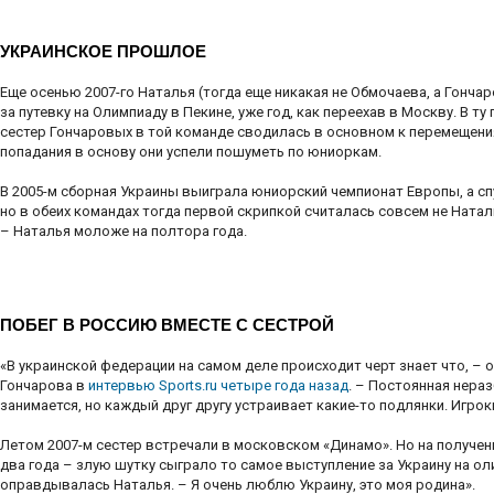
УКРАИНСКОЕ ПРОШЛОЕ
Еще осенью 2007-го Наталья (тогда еще никакая не Обмочаева, а Гонч
за путевку на Олимпиаду в Пекине, уже год, как переехав в Москву. В т
сестер Гончаровых в той команде сводилась в основном к перемещени
попадания в основу они успели пошуметь по юниоркам.
В 2005-м сборная Украины выиграла юниорский чемпионат Европы, а сп
но в обеих командах тогда первой скрипкой считалась совсем не Натал
– Наталья моложе на полтора года.
ПОБЕГ В РОССИЮ ВМЕСТЕ С СЕСТРОЙ
«В украинской федерации на самом деле происходит черт знает что, –
Гончарова в
интервью Sports.ru четыре года назад
. – Постоянная нераз
занимается, но каждый друг другу устраивает какие-то подлянки. Игроки
Летом 2007-м сестер встречали в московском «Динамо». Но на получе
два года – злую шутку сыграло то самое выступление за Украину на ол
оправдывалась Наталья. – Я очень люблю Украину, это моя родина».