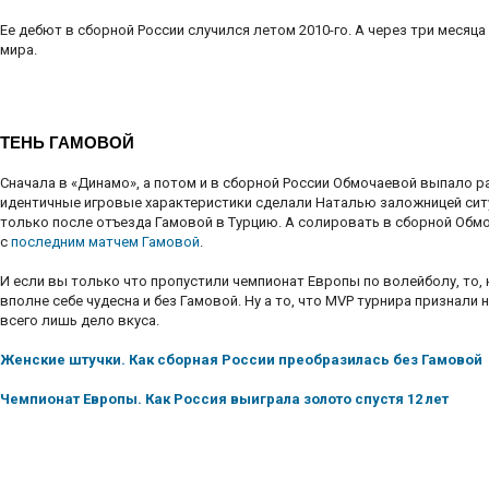
Ее дебют в сборной России случился летом 2010-го. А через три месяц
мира.
ТЕНЬ ГАМОВОЙ
Сначала в «Динамо», а потом и в сборной России Обмочаевой выпало р
идентичные игровые характеристики сделали Наталью заложницей ситу
только после отъезда Гамовой в Турцию. А солировать в сборной Обм
с
последним матчем Гамовой
.
И если вы только что пропустили чемпионат Европы по волейболу, то, н
вполне себе чудесна и без Гамовой. Ну а то, что MVP турнира признали
всего лишь дело вкуса.
Женские штучки. Как сборная России преобразилась без Гамовой
Чемпионат Европы. Как Россия выиграла золото спустя 12 лет