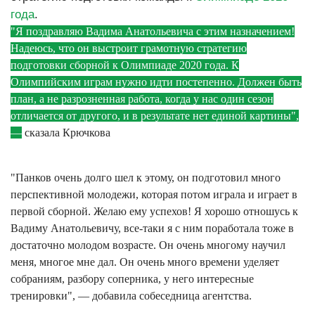
года
.
"Я поздравляю Вадима Анатольевича с этим назначением!
Надеюсь, что он выстроит грамотную стратегию
подготовки сборной к Олимпиаде 2020 года. К
Олимпийским играм нужно идти постепенно. Должен быть
план, а не разрозненная работа, когда у нас один сезон
отличается от другого, и в результате нет единой картины",
—
сказала Крючкова
"Панков очень долго шел к этому, он подготовил много
перспективной молодежи, которая потом играла и играет в
первой сборной. Желаю ему успехов! Я хорошо отношусь к
Вадиму Анатольевичу, все-таки я с ним поработала тоже в
достаточно молодом возрасте. Он очень многому научил
меня, многое мне дал. Он очень много времени уделяет
собраниям, разбору соперника, у него интересные
тренировки", — добавила собеседница агентства.