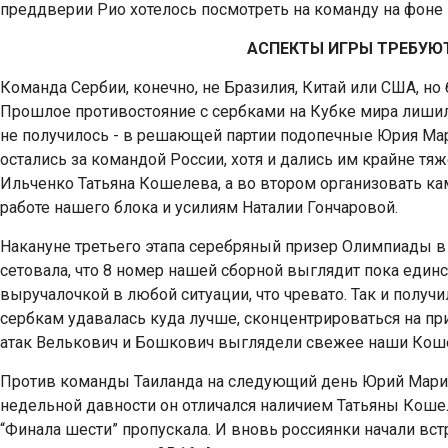
преддверии Рио хотелось посмотреть на команду на фоне 
АСПЕКТЫ ИГРЫ ТРЕБУЮ
Команда Сербии, конечно, не Бразилия, Китай или США, но 
Прошлое противостояние с сербками на Кубке мира лишил
не получилось - в решающей партии подопечные Юрия Мари
остались за командой России, хотя и дались им крайне тя
Ильченко Татьяна Кошелева, а во втором организовать кам
работе нашего блока и усилиям Наталии Гончаровой.
Накануне третьего этапа серебряный призер Олимпиады в 
сетовала, что 8 номер нашей сборной выглядит пока един
выручалочкой в любой ситуации, что чревато. Так и полу
сербкам удавалась куда лучше, сконцентрироваться на пр
атак Велькович и Бошкович выглядели свежее наши Коше
Против команды Таиланда на следующий день Юрий Марич
недельной давности он отличался наличием Татьяны Кошел
“Финала шести” пропускала. И вновь россиянки начали вст