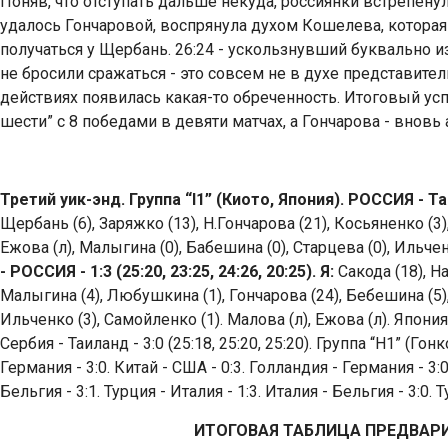
Поняв, что отступать дальше некуда, россиянки встрепену
удалось Гончаровой, воспрянула духом Кошелева, которая 
получаться у Щербань. 26:24 - ускользнувший буквально и
не бросили сражаться - это совсем не в духе представите
действиях появилась какая-то обреченность. Итоговый успе
шести” с 8 победами в девяти матчах, а Гончарова - внов
Третий уик-энд. Группа “I1” (Киото, Япония). РОССИЯ - Таила
Щербань (6), Заряжко (13), Н.Гончарова (21), Косьяненко (3)
Ежова (л), Малыгина (0), Бабешина (0), Старцева (0), Ильчен
- РОССИЯ - 1:3 (25:20, 23:25, 24:26, 20:25). Я:
Сакода (18), На
Малыгина (4), Любушкина (1), Гончарова (24), Бебешина (5),
Ильченко (3), Самойленко (1). Малова (л), Ежова (л). Япония - С
Сербия - Таиланд - 3:0 (25:18, 25:20, 25:20). Группа “Н1” (Гон
Германия - 3:0. Китай - США - 0:3. Голландия - Германия - 3:0
Бельгия - 3:1. Турция - Италия - 1:3. Италия - Бельгия - 3:0. 
ИТОГОВАЯ ТАБЛИЦА ПРЕДВАР