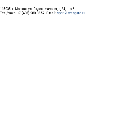
115035, г. Москва, ул. Садовническая, д.24, стр.6.
Тел./факс: +7 (495) 980-98-57. E-mail:
sport@avangard.ru