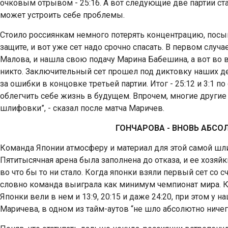
очковым отрывом - 25:16. А вот следующие две партии ст
может устроить себе проблемы.
Стоило россиянкам немного потерять концентрацию, посып
защите, и вот уже сет надо срочно спасать. В первом случ
Малова, и нашла свою подачу Марина Бабешина, а вот во
никто. Заключительный сет прошел под диктовку наших д
за ошибки в концовке третьей партии. Итог - 25:12 и 3:1 п
облегчить себе жизнь в будущем. Впрочем, многие други
шлифовки”, - сказал после матча Маричев.
ГОНЧАРОВА - ВНОВЬ АБС
Команда Японии атмосферу и материал для этой самой шл
Пятитысячная арена была заполнена до отказа, и ее хоз
во что бы то ни стало. Когда японки взяли первый сет со с
словно команда выиграла как минимум чемпионат мира. К
Японки вели в нем и 13:9, 20:15 и даже 24:20, при этом 
Маричева, в одном из тайм-аутов “не шло абсолютно ничег