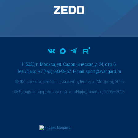
115035, г. Москва, ул. Садовническая, д.24, стр.6.
Тел./факс: +7 (495) 980-98-57. E-mail:
sport@avangard.ru
© Женский волейбольный клуб «Динамо» (Москва), 2026
©
Дизайн и разработка сайта
- «Инфодизайн» , 2006—2026