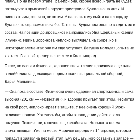
плану. Но на первом этапе Гран-при она, скорее всего, играть не будет,
потому что к прыжковой нагрузке приступила буквально на днях. И
рисковать мы, конечно, не хотим. У нас есть кому выйти на площадку.
Думаю, что справимся пока без Татьяны. Будем постепенно вводить ее в
состав. На позиции доигровщиков наигрывались Яна Щербань и Ксения
Ильченко. Ирина Воронкова неплохо выглядела на сборе, но в
некоторых элементах она им еще уступает. Девушка молодая, опыта не
хватает. Главный тренер не взял ее в Калининград.
Также, по словам Фадеева, хорошее впечатление произвела еще одна
волейболистка, делающая первые шаги в национальной сборной, —
Дарья Малыгина.
— Она пока в составе. Физически очень одаренная спортсменка, и сама
высокая (201 см. — «Известия»), и здорово прыгает при этом. Несмотря
на свой рост, неплохо играет в защите. У нее очень хороший блок и
отличная подача. Хотелось бы, чтобы в нападении действовала
получше. Технически, конечно, еще слабовата. Но высота съема
впечатляющая. Уже на месте Маричев определит 14 игроков, которые
попадут в заявку на первый этап. Ему решать, кого оставить в запасе —