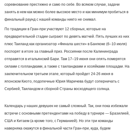
соревнование престижно и само по себе. Во всяком случае, задачи
занять в нем как можно более высокое место и как минимум пробиться в
финальный раунд с нашей команды никто не снимал.
По традиции в Гран-при участвуют 12 сборных, которые на
предварительной стадии сыграют по девять матчей. Пять лучших из них
плюс Таиланд как организатор «Финала шести» в Бангкоке (6–10 июля)
поспорят в итоге за главный приз. Россиянки после Калининграда
отправятся в итальянский Бари. Там 17–19 июня они опять померятся
силами с голландками, а также с таиландками и хозяйками площадки. На
заключительном третьем этапе, который пройдет 24-26 июня в
японском Киото, подопечные Юрия Маричева будут соперничать с
Сербией, Таиландом и сборной Страны восходящего солнца.
Календарь у наших девушек не самый сложный. Так, они пока избежали
встречи с основными претендентами на победу в турнире — Бразилией,
США и Китаем (а кроме того, с Германией). Но эти три команды
наверняка окажутся в финальной части Гран-при, куда, будем