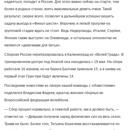
надеяться, попадет и Россия. Для этого важно сейчас на старте, тем
более в родных стенах, взять максимальные девять очков. Такой
результат, скорее всего, позволит в дальнейшем успешно решить
задачу выхода в «Финал шести». Впрочем, и легкой прогулки на
групповой стадии ждать не стоит. Ведь Нидерланды, Италия, Сербия,
Япония также выступят на Олимпиаде, и остальные оппонентки не
являются «девочками для битья».
Сборная России перебазировалась в Калининград из «Волей Града». В
тренировочном центре под Анапой она находилась с 19 мая. На сборе
работали 16 игроков, но на берега Балтики приехали 15, а в заявку на
первый этап Гран-при будут включены 14.
Последними новостями из лагеря нашей команды с «Известиями»
поделился Владислав Фадеев, куратор женских сборных во
Всероссийской федерации волейбола.
— Сбор прошел нормально, в тяжелой работе, как и должно быть, —
отметил он. —Девушки получили заряд физических сил на весь сезон.
Травм не было. Более того, Татьяна Кошелева восстанавливается по