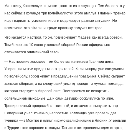
Малыгину, Кошелеву или, может, кого-то из связующих. Тем более что у
нас сейчас в команде три волейболистки этого амплуа. Главный тренер
ищет варианты усиления игры и моделирует разные ситуации. Не
исключено, что в Калининграде практику получат все трое.
Что касается настроя, то он, подчеркивает Фадеев, как всегда боевой.
Тем более что 10 июня у женской сборной России официально
открывается олимпийский сезон.
— Настроение хорошее, тем более мы начинаем Гран-при дома.
Уверен, на матчи придет много зрителей. Калининград уже соскучился
по волейболу. Город живет в предвкушении праздника. Сейчас сыграет
женская сборная, а на следующий уикенд приедет и мужская команда,
которая стартует в Мировой лиге. Постараемся не испортить
болельщикам выходные. Да и сами девушки соскучились по игре.
Тренировочный процесс был тяжелый, и им хочется выпустить пар.
Соперники у нас, конечно, непростые. Голландки уже провели два
турнира — в Монтре и олимпийскую квалификацию в Японии. У Бельгии
и Турции тоже хорошие команды. Так что с нетерпением ждем старта, —