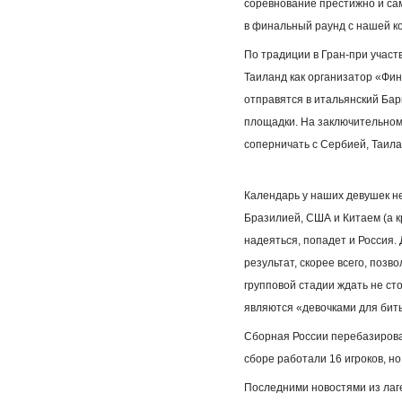
соревнование престижно и сам
в финальный раунд с нашей к
По традиции в Гран-при участ
Таиланд как организатор «Фин
отправятся в итальянский Бар
площадки. На заключительном
соперничать с Сербией, Таил
Календарь у наших девушек не
Бразилией, США и Китаем (а к
надеяться, попадет и Россия. 
результат, скорее всего, поз
групповой стадии ждать не ст
являются «девочками для бит
Сборная России перебазировал
сборе работали 16 игроков, но
Последними новостями из лаг