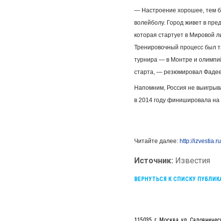
— Настроение хорошее, тем бо
волейболу. Город живет в пре
которая стартует в Мировой л
Тренировочный процесс был тя
турнира — в Монтре и олимпий
старта, — резюмировал Фадее
Напомним, Россия не выигрыва
в 2014 году финишировала на 
Читайте далее:
http://izvesti
Источник:
Известия
ВЕРНУТЬСЯ К СПИСКУ ПУБЛИ
115035, г. Москва, ул. Садовническ