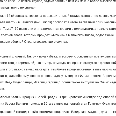
о по себе. Во всяком случае, задачи занять в нем как можно более высокое м
оманды никто не снимал.
вуют 12 сборных, которые на предварительной стадии сыграют по девять мат
ала шести» в Бангкоке (6–10 июля) поспорят в итоге за главный приз. Росси
и. Там 17–19 июня они опять померятся силами с голландками, а также с таи
 третьем этапе, который пройдет 24-26 июня в японском Киото, подопечные
андом и сборной Страны восходящего солнца.
 самый сложный. Так, они пока избежали встречи с основными претендентам
роме того, с Германией). Но эти три команды наверняка окажутся в финальной
Для этого важно сейчас на старте, тем более в родных стенах, взять максимал
волит в дальнейшем успешно решить задачу выхода в «Финал шести». Впрочем, 
оит. Ведь Нидерланды, Италия, Сербия, Япония также выступят на Олимпиаде
ья».
ась в Калининград из «Волей Града». В тренировочном центре под Анапой о
 на берега Балтики приехали 15, а в заявку на первый этап Гран-при будут вк
еря нашей команды с «Известиями» поделился Владислав Фадеев, куратор ж