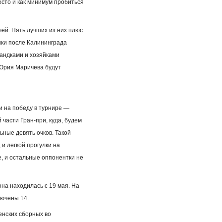
есто и как минимум пробиться
чей. Пять лучших из них плюс
янки после Калининграда
ландками и хозяйками
 Юрия Маричева будут
и на победу в турнире —
 части Гран-при, куда, будем
ьные девять очков. Такой
и легкой прогулки на
, и остальные оппонентки не
на находилась с 19 мая. На
лючены 14.
енских сборных во