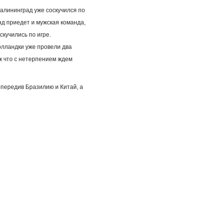
алининград уже соскучился по
нд приедет и мужская команда,
кучились по игре.
олландки уже провели два
к что с нетерпением ждем
опередив Бразилию и Китай, а