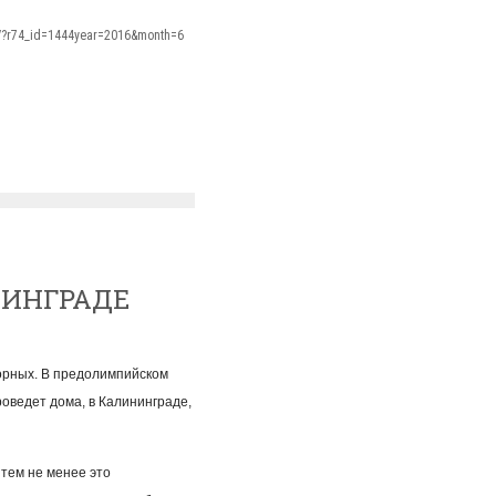
s/?r74_id=1444year=2016&month=6
НИНГРАДЕ
орных. В предолимпийском
оведет дома, в Калининграде,
тем не менее это