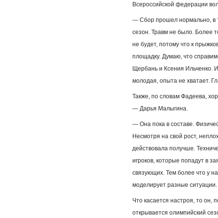
Всероссийской федерации во
— Сбор прошел нормально, в т
сезон. Травм не было. Более т
не будет, потому что к прыжко
площадку. Думаю, что справим
Щербань и Ксения Ильченко. И
молодая, опыта не хватает. Г
Также, по словам Фадеева, х
— Дарья Малыгина.
— Она пока в составе. Физичес
Несмотря на свой рост, непло
действовала получше. Техниче
игроков, которые попадут в за
связующих. Тем более что у н
моделирует разные ситуации. 
Что касается настроя, то он, 
открывается олимпийский сез