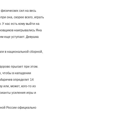
 физических сил на весь
ри она, скорее всего, играть
. У нас есть кому выйти на
гровщиков наигрывались Яна
им еще уступает. Девушка
ги в национальной сборной,
здорово прыгает при этом.
ы, чтобы в нападении
 Маричев определит 14
у или, может, кого-то из
арианты усиления игры и
орной России официально