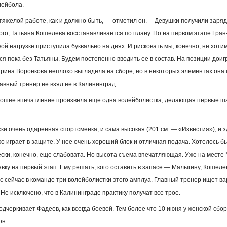
лейбола.
яжелой работе, как и должно быть, — отметил он. —Девушки получили заряд
ого, Татьяна Кошелева восстанавливается по плану. Но на первом этапе Гран-п
вой нагрузке приступила буквально на днях. И рисковать мы, конечно, не хотим
ся пока без Татьяны. Будем постепенно вводить ее в состав. На позиции дои
рина Воронкова неплохо выглядела на сборе, но в некоторых элементах она 
лавный тренер не взял ее в Калининград.
орошее впечатление произвела еще одна волейболистка, делающая первые ша
ки очень одаренная спортсменка, и сама высокая (201 см. — «Известия»), и 
хо играет в защите. У нее очень хороший блок и отличная подача. Хотелось б
ски, конечно, еще слабовата. Но высота съема впечатляющая. Уже на месте
явку на первый этап. Ему решать, кого оставить в запасе — Малыгину, Кошелев
ас сейчас в команде три волейболистки этого амплуа. Главный тренер ищет в
Не исключено, что в Калининграде практику получат все трое.
подчеркивает Фадеев, как всегда боевой. Тем более что 10 июня у женской сб
он.