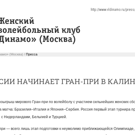
http://www.vldinamo.ru/pres
амо» (Москва) /
Пресса
СИИ НАЧИНАЕТ ГРАН-ПРИ В КАЛИ
озыгрыш мирового Гран-при по волейболу с участием сильнейших женских сб
а матча: Бразилия–Италия и Япония–Сербия. Россия первый этап турнира пр
я с Нидерландами, Бельгией и Турцией.
при — всего лишь этап подготовки к неумолимо приближающейся Олимпиаде, 