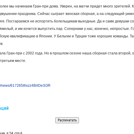
лее мы начинаем Гран-при дома. Уверен, на матчи придет много зрителей. К
двкушении праздника. Сейчас сыграет женская сборная, а на следующий уике
иге. Постараемся не испортить болельщикам выходные. Да и сами девушки сос
желый, и им хочется выпустить пар. Соперники у нас, конечно, непростые. Г
скую квалификацию в Японии. У Бельгии и Турции тоже хорошие команды. Та
в.
ла Гран-при с 2002 года. Но в прошлом сезоне наша сборная стала второй, 
третьем месте.
a.ru/news/617265#ixzz4B4De3i3R
КАЦИЙ
ая, д.24, стр.6.