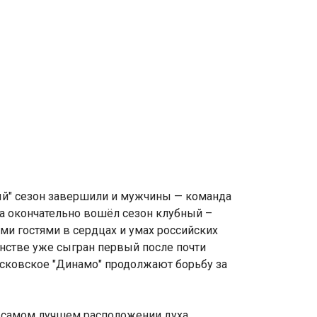
ный" сезон завершили и мужчины — команда
ва окончательно вошёл сезон клубный –
и гостями в сердцах и умах российских
енстве уже сыгран первый после почти
московское "Динамо" продолжают борьбу за
в самом лучшем расположении духа.