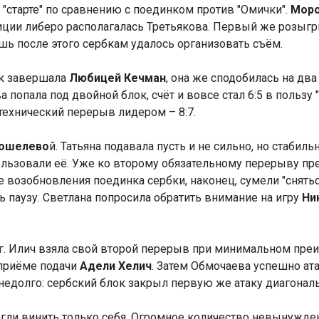
 "старте" по сравнению с поединком против "Омички".
Моро
иции либеро располагалась Третьякова. Первый же розы
ишь после этого сербкам удалось организовать съём.
ак завершала
Любицей Кечман
, она же сподобилась на два
 попала под двойной блок, счёт и вовсе стал 6:5 в пользу
технический перерыв лидером – 8:7.
ошелево
й. Татьяна подавала пусть и не сильно, но стабил
ользовали её. Уже ко второму обязательному перерыву п
е возобновления поединка сербки, наконец, сумели "снятьс
ь паузу. Светлана попросила обратить внимание на игру
Ни
г. Илич взяла свой второй перерыв при минимальном преи
 приёме подачи
Адели Хелич
. Затем Обмочаева успешно ата
недолго: сербский блок закрыл первую же атаку диагональ
гли винить только себя. Огромное количество невынужде