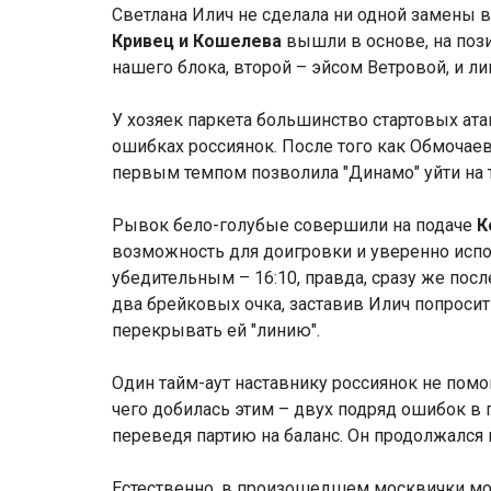
Светлана Илич не сделала ни одной замены в
Кривец и Кошелева
вышли в основе, на поз
нашего блока, второй – эйсом Ветровой, и л
У хозяек паркета большинство стартовых ат
ошибках россиянок. После того как Обмочаева
первым темпом позволила "Динамо" уйти на 
Рывок бело-голубые совершили на подаче
К
возможность для доигровки и уверенно исп
убедительным – 16:10, правда, сразу же посл
два брейковых очка, заставив Илич попросит
перекрывать ей "линию".
Один тайм-аут наставнику россиянок не помо
чего добилась этим – двух подряд ошибок в
переведя партию на баланс. Он продолжался 
Естественно, в произошедшем москвички мо