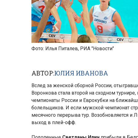
Фото: Илья Питалев, РИА "Новости"
АВТОР:
ЮЛИЯ ИВАНОВА
Вслед за женской сборной России, отыгравш
Воронкова стала второй на сходном турнире
чемпионаты России и Еврокубки на ближайши
болельщиков. И если мужской чемпионат стра
месячного перерыва тур. Возобновляется и Л
выход в плей-офф.
Подопечные
Светланы Илич
прибыли в Белг