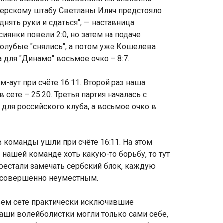
енерскому штабу Светланы Илич предстояло
днять руки и сдаться", — наставница
иянки повели 2:0, но затем на подаче
-голубые "снялись", а потом уже Кошелева
 для "Динамо" восьмое очко – 8:7.
-аут при счёте 16:11. Второй раз наша
ете – 25:20. Третья партия началась с
 для российского клуба, а восьмое очко в
 команды ушли при счёте 16:11. На этом
нашей команде хоть какую-то борьбу, то тут
рестали замечать сербский блок, каждую
л совершенно неуместным.
тьем сете практически исключившие
аши волейболистки могли только сами себе,