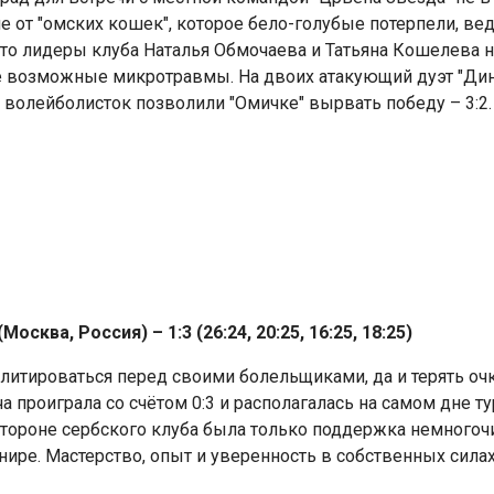
т "омских кошек", которое бело-голубые потерпели, ведя 
что лидеры клуба Наталья Обмочаева и Татьяна Кошелева 
е возможные микротравмы. На двоих атакующий дуэт "Дин
 волейболисток позволили "Омичке" вырвать победу – 3:2.
сква, Россия) – 1:3 (26:24, 20:25, 16:25, 18:25)
литироваться перед своими болельщиками, да и терять очк
ча проиграла со счётом 0:3 и располагалась на самом дне 
 стороне сербского клуба была только поддержка немного
рнире. Мастерство, опыт и уверенность в собственных сила