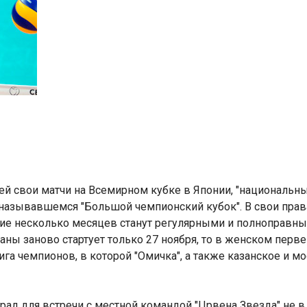
ей свои матчи на Всемирном кубке в Японии, "националь
, называвшемся "Большой чемпионский кубок". В свои пра
е несколько месяцев станут регулярными и полноправным
ны заново стартует только 27 ноября, то в женском перв
ига чемпионов, в которой "Омичка", а также казанское и 
рад для встречи с местной командой "Црвена Звезда" не 