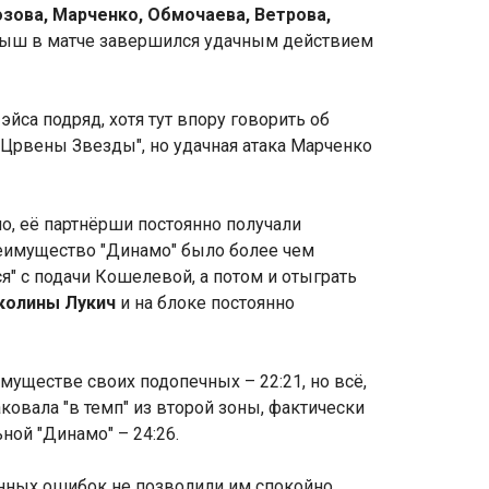
зова, Марченко, Обмочаева, Ветрова,
грыш в матче завершился удачным действием
 эйса подряд, хотя тут впору говорить об
 "Црвены Звезды", но удачная атака Марченко
ьно, её партнёрши постоянно получали
реимущество "Динамо" было более чем
я" с подачи Кошелевой, а потом и отыграть
колины Лукич
и на блоке постоянно
муществе своих подопечных – 22:21, но всё,
ковала "в темп" из второй зоны, фактически
ной "Динамо" – 24:26.
нных ошибок не позволили им спокойно