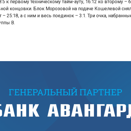
8:5 к первому техническому тайм-ауту, 16:12 ко второму –
рвной концовки. Блок Морозовой на подаче Кошелевой сня
– 25:18, а с ним и весь поединок – 3:1. Три очка, набранн
уппы В.
ГЕНЕРАЛЬНЫЙ ПАРТНЕР