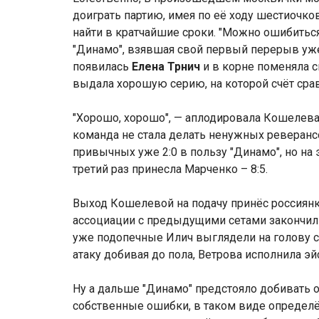
доиграть партию, имея по её ходу шестиочко
найти в кратчайшие сроки. "Можно ошибиться,
"Динамо", взявшая свой первый перерыв уже п
появилась
Елена Трнич
и в корне поменяла с
выдала хорошую серию, на которой счёт сравн
"Хорошо, хорошо", — аплодировала Кошелева с
команда не стала делать ненужных реверансов
привычных уже 2:0 в пользу "Динамо", но на 
третий раз принесла Марченко – 8:5.
Выход Кошелевой на подачу принёс россиянка
ассоциации с предыдущими сетами закончилис
уже подопечные Илич выглядели на голову с
атаку добивая до пола, Ветрова исполнила эйс
Ну а дальше "Динамо" предстояло добивать 
собственные ошибки, в таком виде определё