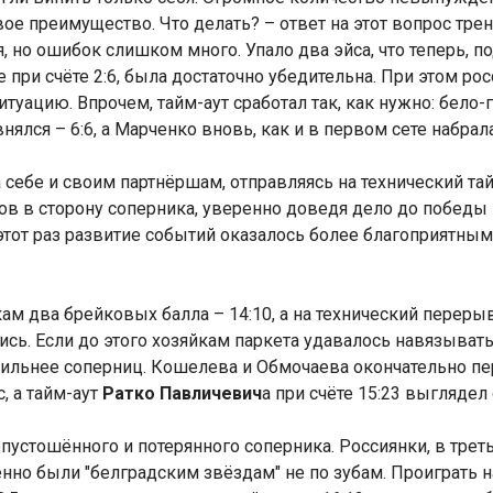
вое преимущество. Что делать? – ответ на этот вопрос тр
 но ошибок слишком много. Упало два эйса, что теперь, по
ри счёте 2:6, была достаточно убедительна. При этом росс
итуацию. Впрочем, тайм-аут сработал так, как нужно: бело
ялся – 6:6, а Марченко вновь, как и в первом сете набрала
ебе и своим партнёршам, отправляясь на технический тайм
 в сторону соперника, уверенно доведя дело до победы в с
этот раз развитие событий оказалось более благоприятным
м два брейковых балла – 14:10, а на технический перерыв
ь. Если до этого хозяйкам паркета удавалось навязывать 
ильнее соперниц. Кошелева и Обмочаева окончательно пе
, а тайм-аут
Ратко Павличевич
а при счёте 15:23 выгляде
опустошённого и потерянного соперника. Россиянки, в тре
нно были "белградским звёздам" не по зубам. Проиграть н