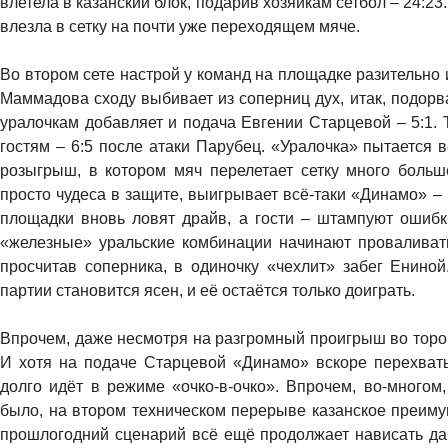
влетела в казанский блок, подарив хозяйкам сетбол – 24:
влезла в сетку на почти уже переходящем мяче.
Во втором сете настрой у команд на площадке разительн
Маммадова сходу выбивает из соперниц дух, итак, подор
уралочкам добавляет и подача Евгении Старцевой – 5:1. 
гостям – 6:5 после атаки Парубец. «Уралочка» пытается 
розыгрыш, в котором мяч перелетает сетку много больш
просто чудеса в защите, выигрывает всё-таки «Динамо» – 
площадки вновь ловят драйв, а гости – штампуют ошибк
«железные» уральские комбинации начинают проваливатьс
просчитав соперника, в одиночку «чехлит» забег Ениной
партии становится ясен, и её остаётся только доиграть.
Впрочем, даже несмотря на разгромный проигрыш во тором
И хотя на подаче Старцевой «Динамо» вскоре перехваты
долго идёт в режиме «очко-в-очко». Впрочем, во-многом,
было, на втором техническом перерыве казанское преимущ
прошлогодний сценарий всё ещё продолжает нависать да