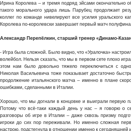
Ирина Королева – и тремя подряд эйсами окончательно о
такого морального удара лишь Парубец продолжает резу
коллег по команде нивелируют все усилия уральского ка
Королева по-королевски завершает первый матч полуфина
Александр Перепёлкин, старший тренер «Динамо-Каза
- Игра была сложной. Было видно, что «Уралочка» настрои
волейбол. Нельзя сказать, что мы в первом сете плохо игр
этом нам было довольно тяжело переключиться с одно
Николая Васильевича тоже показывает достаточно быстр
продолжение итальянского матча – именно в плане скоро
ошибками, сделанными в Италии.
Хорошо, что мы догнали в концовке и выиграли первую п
Потому что всё-таки каждый день у нас – я говорю о се
разговоры об игре в Италии – даже сквозь призму подго
игроки до сих пор переживали. Но именно сложная перв
настрою, подстегнула в отношении именно к сегодняшней иг