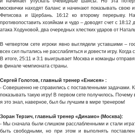
и начинает упускать очевидные шансы. Но эта потер
москвички находят баланс и начинают показывать свою и
Фетисова и Щербань. 16:12 ко второму перерыву. Н
противопоставить хозяйкам и чудо – доводят счет с 18:12 д
атака Ходуновой, два очередных хлестких ударов от Наталь
В четвертом сете игроки явно выглядели уставшими – гос
всех сил пытались не расслабляться и довести игру. Когда 
В итоге, 25:11 и 3:1 выигрывает Москва и команды отправя
в финале чемпионата страны.
Сергей Голотов, главный тренер «Енисея» :
- Совершенно не справились с поставленными задачами. К
показывать такую игру! В первом сете получилось. Почему 
я это знал, наверное, был бы лучшим в мире тренером!
Зоран Терзич, главный тренер «Динамо» (Москва):
- Мы сначала были слишком расслабленными и стали играть
быть свободными, но при этом и выполнять поставлен