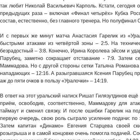
так любит Николай Васильевич Карполь. Кстати, сегодня он
предыдущих раза – включая «Финал четырёх» Кубка Росс
состав, естественно, без главного тренера. Но полуфинал 
И с первых же минут матча Анастасия Гарелик из «Ура
быстрыми атаками из четвёртой зоны – 2:5. На технич
безрадостный – 3:8. Конечно, Ирина Королева эйсом и уда
Парубец, заметно сокращает отставание - 7:9. Затем с
Маммадова. Но с другой стороны сетки Татьяна Романова 
нападающих – 12:16. А разыгравшаяся Ксения Парубец при
аж до пяти очков в пользу «Уралочки» – 14:19.
В ответ на этот уральский натиск Ришат Гилязутдинов ещё
приём, освободив, соответственно, Маммадову для ата
таймаут и сменил связку. И после ошибки Гарелик на под
первую очередь, свою роль сыграло усиление подачи: по 
Затем капитан «Динамо» Евгения Старцева своей ск
розыгрыша и в самой концовке очень помогла подачей. Со