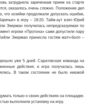
овь затруднила зареченкам прием на старте
ется, оказалось очень сложно. Положение дел
го, что хозяйки продолжали допускать ошибки,
аречье» в игру – 18:20. Тайм-аут взял Юрий
йли Экерман получилась непредсказуемая по
 момент игроки «Протона» сами допустили пару
Хейли Экерман принесла гостям матч-болл –
 прошло уже 5 дней. Саратовская команда на
ненные действия, и игра получалась лишь
оялись. В таком состоянии не было никакой
 думать только о своих действиях на площадке.
остью выполнили установку на игру.