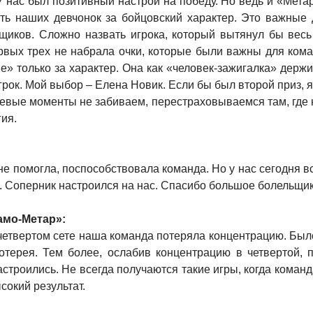
 нас был позитивный настрой на победу. Но ведь и «Метар
ить наших девчонок за бойцовский характер. Это важные 
иков. Сложно назвать игрока, который вытянул бы весь 
ервых трех не набрала очки, которые были важны для ком
» только за характер. Она как «человек-зажигалка» держи
рок. Мой выбор – Елена Новик. Если бы был второй приз, я 
чевые моменты не забиваем, перестраховываемся там, где 
гия.
мне помогла, поспособствовала команда. Но у нас сегодня
. Соперник настроился на нас. Спасибо большое болельщик
амо-Метар»:
 четвертом сете наша команда потеряла концентрацию. Был
отерея. Тем более, ослабив концентрацию в четвертой, п
троились. Не всегда получаются такие игры, когда команда
сокий результат.