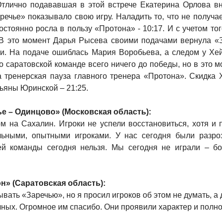
Отлично подававшая в этой встрече Екатерина Орлова вн
речье» показывало свою игру. Наладить то, что не получа
стоянно росла в пользу «Протона» - 10:17. И с учетом то
 В это момент Дарья Рысева своими подачами вернула «З
гли. На подаче ошиблась Мария Воробьева, а следом у Хе
что саратовской команде всего ничего до победы, но в это
 тренерская пауза главного тренера «Протона». Скидка 
тьяны Юринской – 21:25.
е – Одинцово» (Московская область):
том на Сахалин. Игроки не успели восстановиться, хотя и
ьными, опытными игроками. У нас сегодня были разроз
ей команды сегодня нельзя. Мы сегодня не играли – б
н» (Саратовская область):
ывать «Заречью», но я просил игроков об этом не думать, а
ных. Огромное им спасибо. Они проявили характер и полн