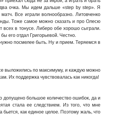
» приехал сюда не за икрой, а играть и брать
два очка. Мы идем дальше «step by step». Я
матч. Все играли волнообразно. Литовченко
анды. Тоже самое можно сказать и про Олесю
т всех в тонусе. Либеро обе хорошо сыграли.
бы его отдал Григорьевой. Честно.
нужно посмелее быть. Ну и прием. Теряемся в
 все выложились по максимуму, и каждую можно
ам. Их поддержка чувствовалась как никогда!
о допущено большое количество ошибок, да и
ятая стала ее следствием. Из того, что мне
 бьется, как единое целое. Поэтому жаль, что