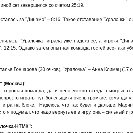
иной сет завершился со счетом 25:19.
сталась за "Динамо" – 8:16. Такое отставание "Уралочки" 
менилась: "Уралочка" играла уже надежнее, а игроки "Ди
 12:15. Однако затем опытная команда гостей все-таки убе
алья Гончарова (20 очков), "Уралочка" – Анна Климец (17 о
 (Москва):
" - хорошая команда, да и невозможно всегда выигрыват
 непросто играть: тут болельщики очень громкие, команда 
и игра на блоке. Надеюсь, что так будет и дальше. Мари
то я подумал, что надо вернуть ее в игру, она – сильный иг
алочка-НТМК":