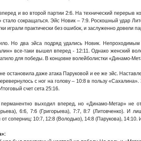
перед и во второй партии 2:6. На технический перерыв к
 стало сокращаться. Эйс Новик – 7:9. Роскошный удар Лито
ки играли практически без ошибок, и заслуженно довели па
ило. Но два эйса подряд удались Новик. Непроходимым
ин» все-таки вышел вперед - 12:11. Однако женский вол
 хватило для победы. В концовке волейболистки «Динамо-Мет
 не остановила даже атака Паруковой и ее же эйс. Наставл
перевернулось с ног на голову – 10:8 в пользу «Сахалина»
Итоговый счет сета 25:16.
 перманентно выходил вперед, но «Динамо-Метар» не отпу
игорьева), 6:6, 7:6 (Григорьева), 7:7, 8:7 (Литовченко).
соперниц: 10:7, 12:8 (Володько), 14:8 (Парукова), 14:10. И,
а»: