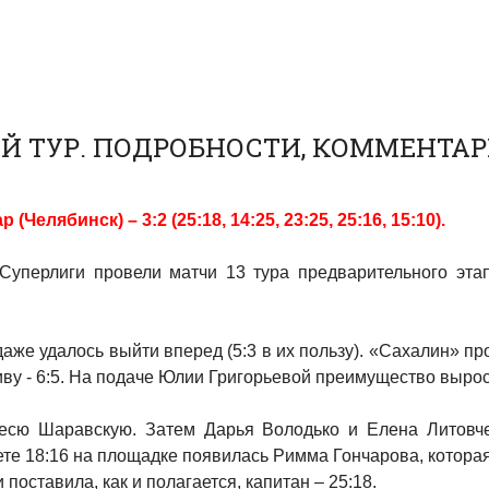
-Й ТУР. ПОДРОБНОСТИ, КОММЕНТА
лябинск) – 3:2 (25:18, 14:25, 23:25, 25:16, 15:10).
Суперлиги провели матчи 13 тура предварительного эта
даже удалось выйти вперед (5:3 в их пользу). «Сахалин» пр
ву - 6:5. На подаче Юлии Григорьевой преимущество выросл
сю Шаравскую. Затем Дарья Володько и Елена Литовче
чете 18:16 на площадке появилась Римма Гончарова, котора
 поставила, как и полагается, капитан – 25:18.