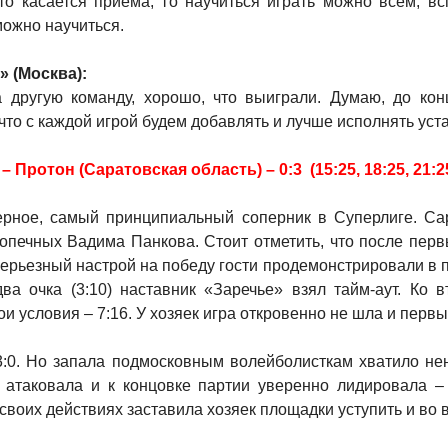
то касается приема, то научиться играть можно всем, в
можно научиться.
 (Москва):
за другую команду, хорошо, что выиграли. Думаю, до ко
что с каждой игрой будем добавлять и лучше исполнять уст
Протон (Саратовская область) – 0:3 (15:25, 18:25, 21:2
рное, самый принципиальный соперник в Суперлиге. Са
допечных Вадима Панкова. Стоит отметить, что после пер
ьезный настрой на победу гости продемонстрировали в пе
ва очка (3:10) наставник «Заречье» взял тайм-аут. Ко 
и условия – 7:16. У хозяек игра откровенно не шла и первый
 3:0. Но запала подмосковным волейболисткам хватило не
 атаковала и к концовке партии уверенно лидировала – 
 своих действиях заставила хозяек площадки уступить и во в