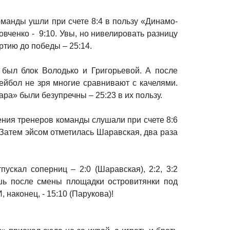
оманды ушли при счете 8:4 в пользу «Динамо-
вченко - 9:10. Увы, но нивелировать разницу
ртию до победы – 25:14.
 был блок Володько и Григорьевой. А после
ейбол не зря многие сравнивают с качелями.
ара» были безупречны – 25:23 в их пользу.
ения тренеров команды слушали при счете 8:6
. Затем эйсом отметилась Шаравская, два раза
скал соперниц – 2:0 (Шаравская), 2:2, 3:2
 И лишь после смены площадки островитянки под
 наконец, - 15:10 (Парукова)!