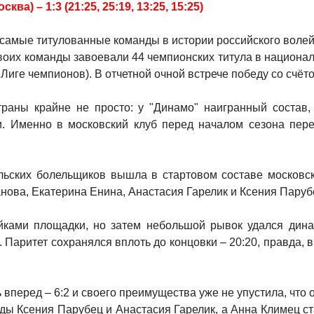
а) – 1:3 (21:25, 25:19, 13:25, 15:25)
 самые титулованные команды в истории российского воле
двоих команды завоевали 44 чемпионских титула в национа
иге чемпионов). В отчетной очной встрече победу со счёт
аны крайне не просто: у "Динамо" наигранный состав, 
. Именно в московский клуб перед началом сезона пер
льских болельщиков вышла в стартовом составе московско
нова, Екатерина Енина, Анастасия Гарелик и Ксения Паруб
ками площадки, но затем небольшой рывок удался дина
 Паритет сохранялся вплоть до концовки – 20:20, правда,
 вперед – 6:2 и своего преимущества уже не упустила, что 
ды Ксения Парубец и Анастасия Гарелик, а Анна Климец ста