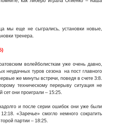
спомните, как либеро играла Огиенко – наша
нца мы еще не сыгрались, установки новые,
ановки тренера.
5)
ратовским волейболисткам уже очень давно,
вых неудачных туров сезона на пост главного
рвые же минуты встречи, поведя в счете 3:8.
второму техническому перерыву ситуация не
 сет они проиграли – 15:25.
надолго и после серии ошибок они уже были
12:18. «Заречье» смогло немного сократить
торой партии – 18:25.