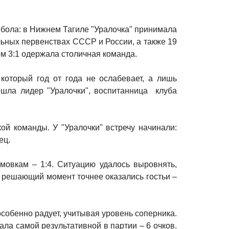
йбола: в Нижнем Тагиле "Уралочка" принимала
льных первенствах СССР и России, а также 19
ом 3:1 одержала столичная команда.
который год от года не ослабевает, а лишь
ешла лидер "Уралочки", воспитанница клуба
й команды. У "Уралочки" встречу начинали:
ец.
мовкам – 1:4. Ситуацию удалось выровнять,
 в решающий момент точнее оказались гостьи –
особенно радует, учитывая уровень соперника.
ла самой результативной в партии – 6 очков.