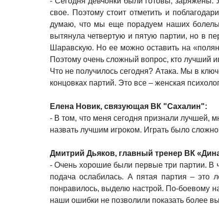
- Сегодня девчонки были готовы, заряжены. У
свое. Поэтому стоит отметить и поблагодар
думаю, что мы еще порадуем наших болельщ
вытянула четвертую и пятую партии, но в п
Шаравскую. Но ее можно оставить на «поляне
Поэтому очень сложный вопрос, кто лучший иг
Что не получилось сегодня? Атака. Мы в клю
концовках партий. Это все – женская психоло
Елена Новик, связующая ВК "Сахалин":
- В том, что меня сегодня признали лучшей, 
назвать лучшим игроком. Играть было сложно
Дмитрий Дьяков, главный тренер ВК «Дин
- Очень хорошие были первые три партии. В
подача ослабилась. А пятая партия – это л
понравилось, выделю настрой. По-боевому нас
наши ошибки не позволили показать более вы