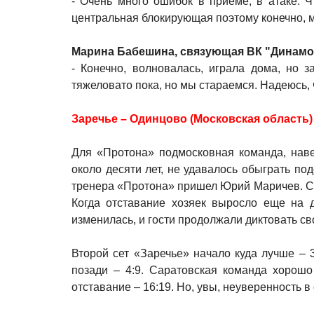
- Очень много ошибок в приеме, в атаке. Ч
центральная блокирующая поэтому конечно, 
Марина Бабешина, связующая ВК "Динамо»
- Конечно, волновалась, играла дома, но 
тяжеловато пока, но мы стараемся. Надеюсь, 
Заречье – Одинцово (Московская область) – 
Для «Протона» подмосковная команда, наве
около десяти лет, не удавалось обыграть по
тренера «Протона» пришел Юрий Маричев. Сер
Когда отставание хозяек выросло еще на д
изменилась, и гости продолжали диктовать сво
Второй сет «Заречье» начало куда лучше –
позади – 4:9. Саратовская команда хорошо
отставание – 16:19. Но, увы, неуверенность в