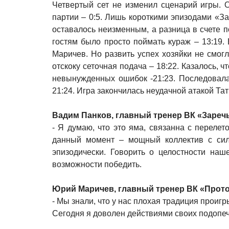
Четвертый сет не изменил сценарий игры. 
партии – 0:5. Лишь короткими эпизодами «За
оставалось неизменным, а разница в счете по
гостям было просто поймать кураж – 13:19.
Маричев. Но развить успех хозяйки не смо
отскоку сеточная подача – 18:22. Казалось, 
невынужденных ошибок -21:23. Последовала
21:24. Игра закончилась неудачной атакой Та
Вадим Панков, главный тренер ВК «Заречь
- Я думаю, что это яма, связанна с переле
данный момент – мощный коллектив с сил
эпизодически. Говорить о целостности наш
возможности победить.
Юрий Маричев, главный тренер ВК «Прото
- Мы знали, что у нас плохая традиция проигр
Сегодня я доволен действиями своих подопеч