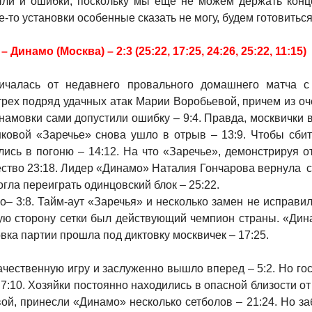
 были и ошибки, поскольку мы еще не можем держать конц
е-то установки особенные сказать не могу, будем готовиться
инамо (Москва) – 2:3 (25:22, 17:25, 24:26, 25:22, 11:15)
личалась от недавнего провального домашнего матча 
трех подряд удачных атак Марии Воробьевой, причем из оч
намовки сами допустили ошибку – 9:4. Правда, москвички 
ковой «Заречье» снова ушло в отрыв – 13:9. Чтобы сби
лись в погоню – 14:12. На что «Заречье», демонстрируя 
ество 23:18. Лидер «Динамо» Наталия Гончарова вернула с
гла переиграть одинцовский блок – 25:22.
– 3:8. Тайм-аут «Заречья» и несколько замен не исправили
гую сторону сетки был действующий чемпион страны. «Дин
цовка партии прошла под диктовку москвичек – 17:25.
качественную игру и заслуженно вышло вперед – 5:2. Но го
:10. Хозяйки постоянно находились в опасной близости от 
й, принесли «Динамо» несколько сетболов – 21:24. Но заб