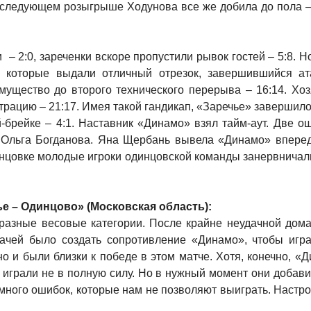
в следующем розыгрыше Ходунова все же добила до пола –
– 2:0, зареченки вскоре пропустили рывок гостей – 5:8. Н
 которые выдали отличный отрезок, завершившийся ат
мущество до второго технического перерыва – 16:14. Хо
трацию – 21:17. Имея такой гандикап, «Заречье» завершило 
й-брейке – 4:1. Наставник «Динамо» взял тайм-аут. Две о
а Ольга Богданова. Яна Щербань вывела «Динамо» вперед
 концовке молодые игроки одинцовской команды занервничал
е – Одинцово» (Московская область):
разные весовые категории. После крайне неудачной до
ачей было создать сопротивление «Динамо», чтобы игр
о и были близки к победе в этом матче. Хотя, конечно, 
я играли не в полную силу. Но в нужный момент они доба
много ошибок, которые нам не позволяют выиграть. Настро