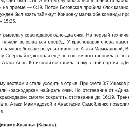
, счёт был 4:19. А потом случилось всё в точности наоб
на приёме — 6:19. Потом Боговская пробила блок казанок
ужден был взять тайм-аут. Концовку матча обе команды про
 15:25.
игрывала у краснодарок одно-два очка. На первый техничес
 начали вырываться вперёд. У краснодарок снова наме
ло намного больше результативности. Атаки Маммадовой, В
у Сперскайте, которая ещё не совсем восстановилась пос
. Атака Анны Котиковой поставила точку в этой партии. «
имуществом и стали уходить в отрыв. При счёте 3:7 Ушаков 
ли краснодаркам набирать очки. Но отставание от «Динам
краснодарки смогли сократить отставание до 16:19. Трен
ната. Атаки Маммадовой и Анастасии Самойленко позволил
те.
инамо-Казань» (Казань):