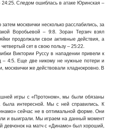
 24:25. Следом ошиблась в атаке Юринская –
о затем москвички несколько расслабились, за
акой Воробьевой – 9:8. Зоран Терзич взял
зяйки продолжали свои активные действия, а
четвертый сет в свою пользу – 25:22.
шибки Виктории Руссу в нападении привели к
 – 4:5. Еще две никому не нужные потери и
и, москвички же действовали хладнокровно. В
машней игры с «Протоном», мы были обязаны
а была интересной. Мы с ней справились. К
«Динамо» сейчас не в оптимальной форме. Они
вили и выиграли. Мы играем на данный момент
й девчонок на матч с «Динамо» был хороший,