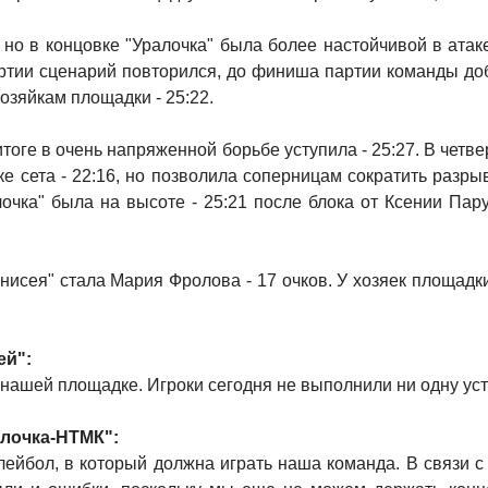
но в концовке "Уралочка" была более настойчивой в атаке
артии сценарий повторился, до финиша партии команды доб
зяйкам площадки - 25:22.
 итоге в очень напряженной борьбе уступила - 25:27. В че
 сета - 22:16, но позволила соперницам сократить разрыв
чка" была на высоте - 25:21 после блока от Ксении Пару
исея" стала Мария Фролова - 17 очков. У хозяек площадк
ей":
а нашей площадке. Игроки сегодня не выполнили ни одну уст
алочка-НТМК":
олейбол, в который должна играть наша команда. В связи с