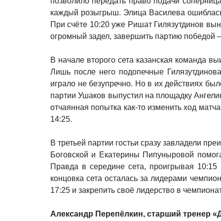
позволило передать право подачи соперницам
каждый розыгрыш. Элица Василева ошиблась 
При счёте 10:20 уже Ришат Гилязутдинов вын
огромный задел, завершить партию победой —
В начале второго сета казанская команда вы
Лишь после него подопечные Гилязутдинова
играло не безупречно. Но в их действиях бы
партии Ушаков выпустил на площадку Ангелин
отчаянная попытка как-то изменить ход матча
14:25.
В третьей партии гостьи сразу завладели пре
Боговской и Екатерины Пипуныровой помога
Правда в середине сета, проигрывая 10:15 
концовка сета осталась за лидерами чемпио
17:25 и закрепить своё лидерство в чемпиона
Александр Перепёлкин, старший тренер «Д