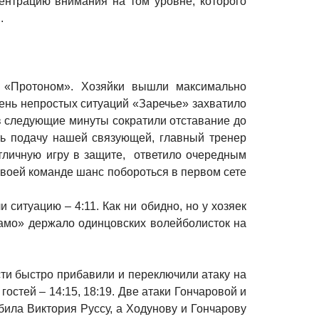
ентрацию внимания на том уровне, которого
.
с «Протоном». Хозяйки вышли максимально
ень непростых ситуаций «Заречье» захватило
в следующие минуты сократили отставание до
ть подачу нашей связующей, главный тренер
отличную игру в защите, ответило очередным
воей команде шанс побороться в первом сете
 ситуацию – 4:11. Как ни обидно, но у хозяек
амо» держало одинцовских волейболисток на
сти быстро прибавили и переключили атаку на
гостей – 14:15, 18:19. Две атаки Гончаровой и
ила Виктория Руссу, а Ходунову и Гончарову