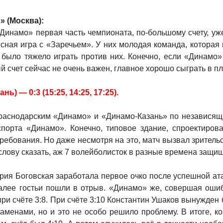
» (Москва):
«Динамо» первая часть чемпионата, по-большому счету, у
ная игра с «Заречьем». У них молодая команда, которая и
 было тяжело играть против них. Конечно, если «Динамо» 
ый счет сейчас не очень важен, главное хорошо сыграть в 
) — 0:3 (15:25, 14:25, 17:25).
краснодарским «Динамо» и «Динамо-Казань» по независ
порта «Динамо». Конечно, типовое здание, спроектирова
ебования. Но даже несмотря на это, матч вызвал зритель
 слову сказать, аж 7 волейболисток в разные времена защи
ария Боговская заработала первое очко после успешной а
Далее гостьи пошли в отрыв. «Динамо» же, совершая ошиб
и счёте 3:8. При счёте 3:10 Константин Ушаков вынужден б
аменами, но и это не особо решило проблему. В итоге, ко