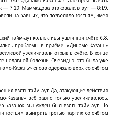
орот. Уже «Динамо-Казань» стало проигрывать
 — 7:19. Маммадова атаковала в аут — 8:19.
вели на равных, что позволило гостьям, имея
кий тайм-аут коллективы ушли при счёте 6:8.
тились проблемы в приёме. «Динамо-Казань»
асилевой увеличивали отрыв в счёте. В конце
ле недавней болезни. Очевидно, это была уже
Динамо-Казань» снова одержало верх со счётом
решил взять тайм-аут. Да, атакующие действия
о-Казань» всё равно только увеличивалось.
ер казанок вынужден был взять тайм-аут. Но
и гостьям выиграть третью партию со счётом