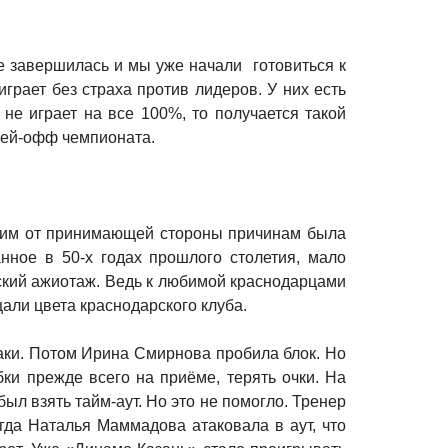
же завершилась и мы уже начали готовиться к
грает без страха против лидеров. У них есть
не играет на все 100%, то получается такой
плей-офф чемпионата.
ящим от принимающей стороны причинам была
нное в 50-х годах прошлого столетия, мало
ский ажиотаж. Ведь к любимой краснодарцами
щали цвета краснодарского клуба.
таки. Потом Ирина Смирнова пробила блок. Но
ки прежде всего на приёме, терять очки. На
ыл взять тайм-аут. Но это не помогло. Тренер
гда Наталья Маммадова атаковала в аут, что