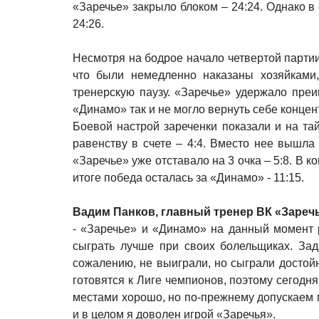
«Заречье» закрыло блоком – 24:24. Однако 
24:26.
Несмотря на бодрое начало четвертой партии 
что были немедленно наказаны хозяйками,
тренерскую паузу. «Заречье» удержало преи
«Динамо» так и не могло вернуть себе концен
Боевой настрой зареченки показали и на та
равенству в счете – 4:4. Вместо нее вышл
«Заречье» уже отставало на 3 очка – 5:8. В
итоге победа осталась за «Динамо» - 11:15.
Вадим Панков, главный тренер ВК «Заречь
- «Заречье» и «Динамо» на данный момент 
сыграть лучше при своих болельщиках. Зад
сожалению, не выиграли, но сыграли достойн
готовятся к Лиге чемпионов, поэтому сегодн
местами хорошо, но по-прежнему допускаем 
и в целом я доволен игрой «Заречья».