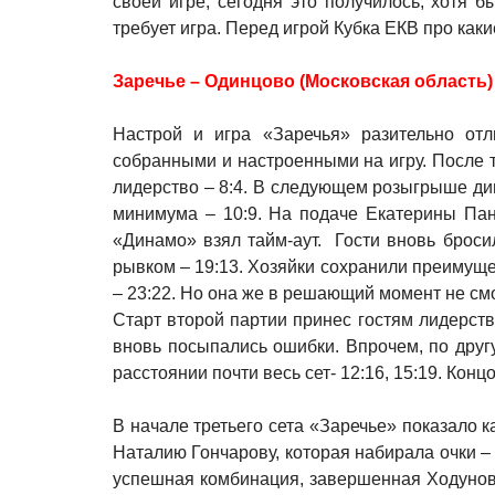
своей игре, сегодня это получилось, хотя
требует игра. Перед игрой Кубка ЕКВ про каки
Заречье – Одинцово (Московская область) – Д
Настрой и игра «Заречья» разительно от
собранными и настроенными на игру. После 
лидерство – 8:4. В следующем розыгрыше ди
минимума – 10:9. На подаче Екатерины Пан
«Динамо» взял тайм-аут. Гости вновь броси
рывком – 19:13. Хозяйки сохранили преимущ
– 23:22. Но она же в решающий момент не смо
Старт второй партии принес гостям лидерство
вновь посыпались ошибки. Впрочем, по дру
расстоянии почти весь сет- 12:16, 15:19. Кон
В начале третьего сета «Заречье» показало 
Наталию Гончарову, которая набирала очки – 7
успешная комбинация, завершенная Ходуново