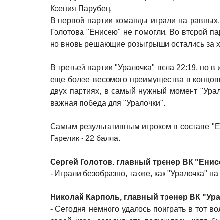
Ксения Парубец.
В первой партии команды играли на равных, 
Голотова "Енисею" не помогли. Во второй п
но вновь решающие розыгрыши остались за хо
В третьей партии "Уралочка" вела 22:19, но в
еще более весомого преимущества в концовке
двух партиях, в самый нужный момент "Урало
важная победа для "Уралочки".
Самым результативным игроком в составе "Ен
Гарелик - 22 балла.
Сергей Голотов, главный тренер ВК "Енис
- Играли безобразно, также, как "Уралочка" н
Николай Карполь, главный тренер ВК "Ур
- Сегодня немного удалось поиграть в тот в