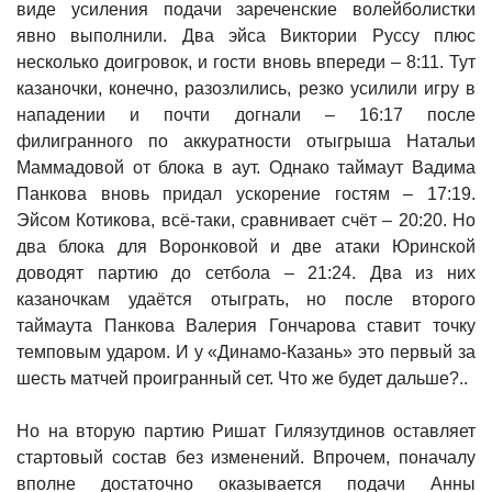
виде усиления подачи зареченские волейболистки
явно выполнили. Два эйса Виктории Руссу плюс
несколько доигровок, и гости вновь впереди – 8:11. Тут
казаночки, конечно, разозлились, резко усилили игру в
нападении и почти догнали – 16:17 после
филигранного по аккуратности отыгрыша Натальи
Маммадовой от блока в аут. Однако таймаут Вадима
Панкова вновь придал ускорение гостям – 17:19.
Эйсом Котикова, всё-таки, сравнивает счёт – 20:20. Но
два блока для Воронковой и две атаки Юринской
доводят партию до сетбола – 21:24. Два из них
казаночкам удаётся отыграть, но после второго
таймаута Панкова Валерия Гончарова ставит точку
темповым ударом. И у «Динамо-Казань» это первый за
шесть матчей проигранный сет. Что же будет дальше?..
Но на вторую партию Ришат Гилязутдинов оставляет
стартовый состав без изменений. Впрочем, поначалу
вполне достаточно оказывается подачи Анны