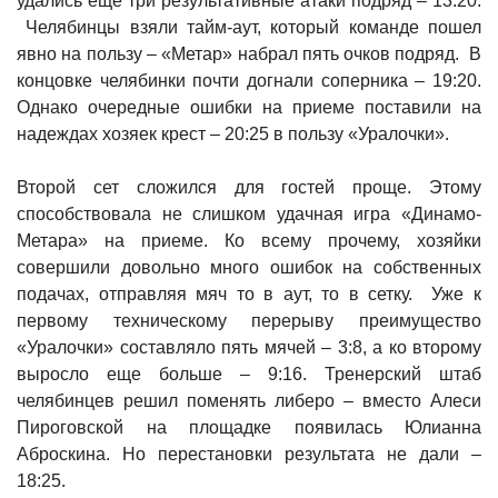
удались еще три результативные атаки подряд – 13:20.
Челябинцы взяли тайм-аут, который команде пошел
явно на пользу – «Метар» набрал пять очков подряд. В
концовке челябинки почти догнали соперника – 19:20.
Однако очередные ошибки на приеме поставили на
надеждах хозяек крест – 20:25 в пользу «Уралочки».
Второй сет сложился для гостей проще. Этому
способствовала не слишком удачная игра «Динамо-
Метара» на приеме. Ко всему прочему, хозяйки
совершили довольно много ошибок на собственных
подачах, отправляя мяч то в аут, то в сетку. Уже к
первому техническому перерыву преимущество
«Уралочки» составляло пять мячей – 3:8, а ко второму
выросло еще больше – 9:16. Тренерский штаб
челябинцев решил поменять либеро – вместо Алеси
Пироговской на площадке появилась Юлианна
Аброскина. Но перестановки результата не дали –
18:25.