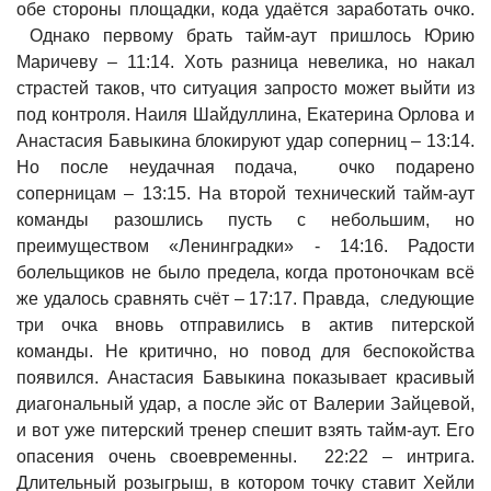
обе стороны площадки, кода удаётся заработать очко.
Однако первому брать тайм-аут пришлось Юрию
Маричеву – 11:14. Хоть разница невелика, но накал
страстей таков, что ситуация запросто может выйти из
под контроля. Наиля Шайдуллина, Екатерина Орлова и
Анастасия Бавыкина блокируют удар соперниц – 13:14.
Но после неудачная подача, очко подарено
соперницам – 13:15. На второй технический тайм-аут
команды разошлись пусть с небольшим, но
преимуществом «Ленинградки» - 14:16. Радости
болельщиков не было предела, когда протоночкам всё
же удалось сравнять счёт – 17:17. Правда, следующие
три очка вновь отправились в актив питерской
команды. Не критично, но повод для беспокойства
появился. Анастасия Бавыкина показывает красивый
диагональный удар, а после эйс от Валерии Зайцевой,
и вот уже питерский тренер спешит взять тайм-аут. Его
опасения очень своевременны. 22:22 – интрига.
Длительный розыгрыш, в котором точку ставит Хейли