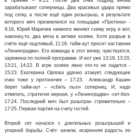
в приёме – 9:13. После два очка подряд вновь
зарабатывают соперницы. Два красивых удара прямо
под сетку, а после ещё один розыгрыш, в результате
которого мяч приземлился на площадке «Протона» -
9:16. Юрий Маричев немного меняет схему игру, и вот,
наконец-то, два мяча в активе хозяек. Хотя разрыв в
счёте ещё ощутимый, 11:16, тайм-аут просит наставник
«Ленинградки». Его команда в этот вечер, чувствуется,
заряжена по полной программе. И вот уже 13:19, 13:20,
13:21, 14:22. В игре хозяек явно что-то не ладится -
15:23. Екатерина Орлова удачно атакует, следующее
очко тоже у протоночек – 17:23. Александр Кашин
берет тайм-аут – «сбить пыл» соперниц. И, надо
отметить, стратегия верная, у «Ленинградки» -сет-бол-
17:24. Последний мяч был разыгран стремительно –
17:25. Первая партия на счету гостей.
Второй сет начался с длительных розыгрышей и
упорной борьбы. Счёт- качели, искренняя радость по