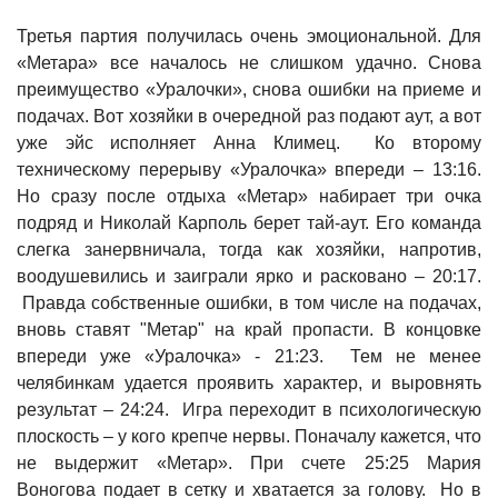
Третья партия получилась очень эмоциональной. Для
«Метара» все началось не слишком удачно. Снова
преимущество «Уралочки», снова ошибки на приеме и
подачах. Вот хозяйки в очередной раз подают аут, а вот
уже эйс исполняет Анна Климец. Ко второму
техническому перерыву «Уралочка» впереди – 13:16.
Но сразу после отдыха «Метар» набирает три очка
подряд и Николай Карполь берет тай-аут. Его команда
слегка занервничала, тогда как хозяйки, напротив,
воодушевились и заиграли ярко и расковано – 20:17.
Правда собственные ошибки, в том числе на подачах,
вновь ставят "Метар" на край пропасти. В концовке
впереди уже «Уралочка» - 21:23. Тем не менее
челябинкам удается проявить характер, и выровнять
результат – 24:24. Игра переходит в психологическую
плоскость – у кого крепче нервы. Поначалу кажется, что
не выдержит «Метар». При счете 25:25 Мария
Воногова подает в сетку и хватается за голову. Но в