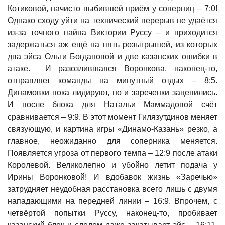
Котиковой, начисто выбившей приём у соперниц – 7:0!
Однако сходу уйти на технический перерыв не удаётся
из-за точного пайпа Виктории Руссу – и приходится
задержаться аж ещё на пять розыгрышей, из которых
два эйса Ольги Богдановой и две казанских ошибки в
атаке. И разозлившаяся Воронкова, наконец-то,
отправляет команды на минутный отдых – 8:5.
Динамовки пока лидируют, но и зареченки зацепились.
И после блока для Натальи Маммадовой счёт
сравнивается – 9:9. В этот момент Гилязутдинов меняет
связующую, и картина игры «Динамо-Казань» резко, а
главное, неожиданно для соперника меняется.
Появляется угроза от первого темпа – 12:9 после атаки
Королевой. Великолепно и убойно летит подача у
Ирины Воронковой! И вдобавок жизнь «Заречью»
затрудняет неудобная расстановка всего лишь с двумя
нападающими на передней линии – 16:9. Впрочем, с
четвёртой попытки Руссу, наконец-то, пробивает