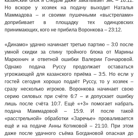
казанский блок и следом даже закатывает эйс – 16:11.
Но вскоре у хозяек на подачу выходит Наталья
Маммадова – и своими пушечными «выстрелами»
доприбивает в площадку тех одинцовских
принимающих, кого не прибила Воронкова – 23:12.
«Динамо» удачно начинает третью партию – 3:0 после
умной скидки за спину тройного блока от Марины
Марюхнич и ответной ошибки Валерии Гончаровой.
Однако подача Руссу продолжает оставаться
угрожающей для казанского приёма – 3:5. Но если у
гостей сегодня хорошо подаёт Руссу, то у хозяек –
сразу несколько игроков. Воронкова начинает свою
серию силовых при счёте 6:7 – и допускает ошибку
лишь после счёта 10:7. Ещё «+3» помогает набрать
подача Маммадовой – 15:9. И после такой
«расстрельной» обработки «Заречье» проваливается
ещё и на подаче Анны Котиковой – 21:10. При этом
даже после удачного съёма Богдановой опасная до