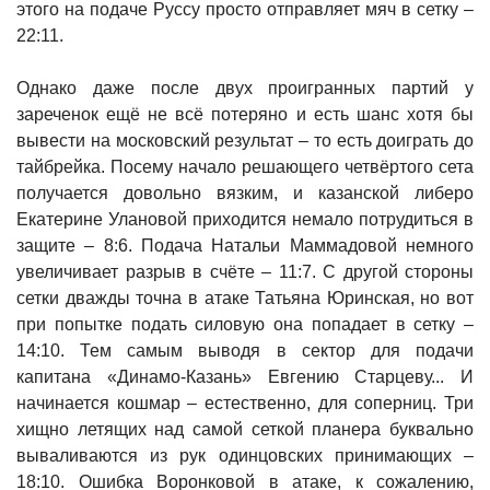
этого на подаче Руссу просто отправляет мяч в сетку –
22:11.
Однако даже после двух проигранных партий у
зареченок ещё не всё потеряно и есть шанс хотя бы
вывести на московский результат – то есть доиграть до
тайбрейка. Посему начало решающего четвёртого сета
получается довольно вязким, и казанской либеро
Екатерине Улановой приходится немало потрудиться в
защите – 8:6. Подача Натальи Маммадовой немного
увеличивает разрыв в счёте – 11:7. С другой стороны
сетки дважды точна в атаке Татьяна Юринская, но вот
при попытке подать силовую она попадает в сетку –
14:10. Тем самым выводя в сектор для подачи
капитана «Динамо-Казань» Евгению Старцеву... И
начинается кошмар – естественно, для соперниц. Три
хищно летящих над самой сеткой планера буквально
вываливаются из рук одинцовских принимающих –
18:10. Ошибка Воронковой в атаке, к сожалению,