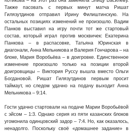
Котикова – на этот раз она заменила Элицу Василеву.
Также пасовать с первых минут матча Ришат
Гилязутдинов отправил Ирину Филиштинскую. На
остальных позициях изменений не произошло. Вадим
Панков выставил на игру почти тот же стартовый
состав, который играл против москвичек: Екатерина
Панкова – в распасовке, Татьяна Юринская в
диагонали, Анна Мельникова и Валерия Гончарова – на
блоке, Мария Воробьёва – в доигровке. Единственное
изменение произошло только на позиции второй
доигровщицы – Виктория Руссу вышла вместо Ольги
Богдановой. Ришат Гилязутдинов первым просит
таймаут, но следом удачно на подачу выходит Анна
Мельникова – 9:14.
Гости удачно стартовали на подаче Марии Воробьёвой
с эйсом – 1:3. Однако серия из пяти казанских блоков
угомонила одинцовский задор – 7:4. Но, как оказалось,
ненадолго. Поскольку своё «домашнее задание» в