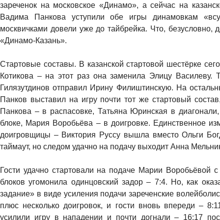
зареченок на московское «Динамо», а сейчас на казанс
Вадима Панкова уступили обе игры динамовкам «всу
москвичками довели уже до тайбрейка. Что, безусловно, 
«Динамо-Казань».
Стартовые составы. В казанской стартовой шестёрке се
Котикова – на этот раз она заменила Элицу Василеву. 
Гилязутдинов отправил Ирину Филиштинскую. На остальн
Панков выставил на игру почти тот же стартовый состав
Панкова – в распасовке, Татьяна Юринская в диагонали
блоке, Мария Воробьёва – в доигровке. Единственное из
доигровщицы – Виктория Руссу вышла вместо Ольги Бог
таймаут, но следом удачно на подачу выходит Анна Мельник
Гости удачно стартовали на подаче Марии Воробьёвой с 
блоков угомонила одинцовский задор – 7:4. Но, как ока
задание» в виде усиления подачи зареченские волейболис
плюс несколько доигровок, и гости вновь впереди – 8:11
усилили игру в нападении и почти догнали – 16:17 по