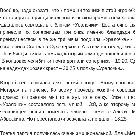
Вообще, надо сказать, что к помощи техники в этой игре о
что говорит о принципиальном и бескомпромиссном харак
удавалось совладать с блоком «Уралочки». Достаточно ск
принесли их соперницам три очка именно благодаря б
преимуществом в те же три мяча подошла «Уралочка» - 
совершила Светлана Суховерхова. А затем гостям удались 
Челябинцы взяли тайм-аут, который команде пошел явно н
В концовке челябинки почти догнали соперника – 19:20. 
на надеждах хозяек крест – 20:25 в пользу «Уралочки».
Второй сет сложился для гостей проще. Этому способ
Метара» на приеме. Ко всему прочему, хозяйки совер
подачах, отправляя мяч то в аут, то в сетку. Уже к п
«Уралочки» составляло пять мячей – 3:8, а ко второму 
челябинцев решил поменять либеро – вместо Алеси П
Аброскина. Но перестановки результата не дали – 18:25.
Третья партия получилась очень эмоциональной. Для «Ме