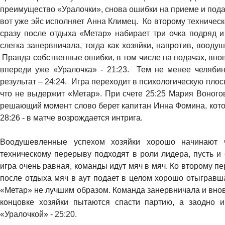
преимущество «Уралочки», снова ошибки на приеме и подача
вот уже эйс исполняет Анна Климец. Ко второму техничес
сразу после отдыха «Метар» набирает три очка подряд и
слегка занервничала, тогда как хозяйки, напротив, воодуш
Правда собственные ошибки, в том числе на подачах, вновь
впереди уже «Уралочка» - 21:23. Тем не менее челябин
результат – 24:24. Игра переходит в психологическую плоск
что не выдержит «Метар». При счете 25:25 Мария Воногов
решающий момент слово берет капитан Инна Фомина, котор
28:26 - в матче возрождается интрига.
Воодушевленные успехом хозяйки хорошо начинают 
техническому перерыву подходят в роли лидера, пусть и
игра очень равная, команды идут мяч в мяч. Ко второму пе
после отдыха мяч в аут подает в целом хорошо отыгравш
«Метар» не лучшим образом. Команда занервничала и вновь
концовке хозяйки пытаются спасти партию, а заодно иг
«Уралочкой» - 25:20.