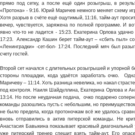
прямо под сетку, а после ещё один розыгрыш, в резуль
«Протона» - 9:16. Юрий Маричев немного меняет схему игру,
Хотя разрыв в счёте ещё ощутимый, 11:16, тайм-аут просит
вечер, чувствуется, заряжена по полной программе. И вот 
явно что-то не ладится - 15:23. Екатерина Орлова удачно
17:23. Александр Кашин берет тайм-аут – «сбить пыл» соп
«Ленинградки» -сет-бол- 17:24. Последний мяч был разы
счету гостей.
Второй сет начался с длительных розыгрышей и упорной бо
стороны площадки, кода удаётся заработать очко. Од
Маричеву – 11:14. Хоть разница невелика, но накал страсте
под контроля. Наиля Шайдуллина, Екатерина Орлова и Ан
13:14. Но после неудачная подача, очко подарено соперн
команды разошлись пусть с небольшим, но преимуществом
не было предела, когда протоночкам всё же удалось сравн
вновь отправились в актив питерской команды. Не крит
Анастасия Бавыкина показывает красивый диагональный у
уже питерский тренер спешит взять тайм-аут. Его опас