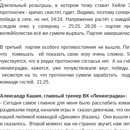
Длительный розыгрыш, в котором точку ставит Хейли 
протоночек - кричат, свистят, гудят.. Видимо, поэтому соп
победа в сете, но нет, 24:24. Напряжение растёт с кажд
следом очко у соперниц – 25:25. 26:26 – партия пр
волейболистки всё же сумели вырвать. Партия завершилась
В третьей партии особого противостояния не вышло. Пит
что помешать ей показать свою игру очень сложно. 5:1
чувствуется, что в рядах протоночек согласья нет. А на сч
ленинградки, кажется, уже почувствовали вкус победы.
несмотря на то, что протоночки сумели заработать подр
команде гостей. 21:25.
Александр Кашин, главный тренер ВК «Ленинградка»:
- Сегодня самое главное для меня было расслабить коман
раздевалке перед началом игры я сказал девочкам, что они
нашей любимой командой «Динамо» (Казань). Они вышли и и
и сказалось. Второй момент, как ни странно звучит, нам ле