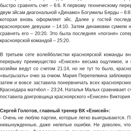
быстро сравнять счет – 6:6. К первому техническому пе
двум эйсам диагональной «Динамо» Богумилы Бярды – 6:8.
которая вновь оформляет эйс. Далее у гостей послед
красноярские девушки – 14:10. Затем динамовки сумели н
сравнять его – 20:20. Это была последняя «погоня» сопе
красноярской командой – 25:20.
В третьем сете волейболистки красноярской команды вн
перерыву преимущество «Енисея» весьма ощутимое, и по
хозяйки ведут со счетом 21:14, но не тут то было, крас
«выгрызать» очко за очком. Мария Перепелкина заблокиро
затем и вовсе заставила понервничать всех красноярски
Краснодара матчбол – 23:24. Наталья Малых сравнивает сче
поставила доигровщица красноярского «Енисея» Виктория Ру
Сергей Голотов, главный тренер ВК «Енисей»:
- Очень не люблю партии, которые легко выигрываются. П
невынужденные, даже нелепые ошибки. Не доволен, что