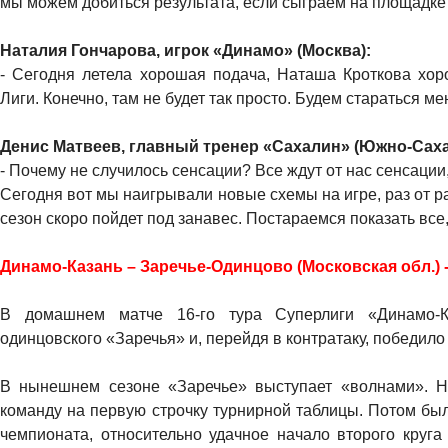
мы можем добиться результата, если сыграем на площадке т
Наталия Гончарова, игрок «Динамо» (Москва):
- Сегодня летела хорошая подача, Наташа Кроткова хор
Лиги. Конечно, там не будет так просто. Будем стараться м
Денис Матвеев, главный тренер «Сахалин» (Южно-Саха
- Почему не случилось сенсации? Все ждут от нас сенсации
Сегодня вот мы наигрывали новые схемы на игре, раз от ра
сезон скоро пойдет под занавес. Постараемся показать все
Динамо-Казань – Заречье-Одинцово (Московская обл.) - 3:1
В домашнем матче 16-го тура Суперлиги «Динамо-К
одинцовского «Заречья» и, перейдя в контратаку, победило 
В нынешнем сезоне «Заречье» выступает «волнами». Н
команду на первую строчку турнирной таблицы. Потом бы
чемпионата, относительно удачное начало второго круг