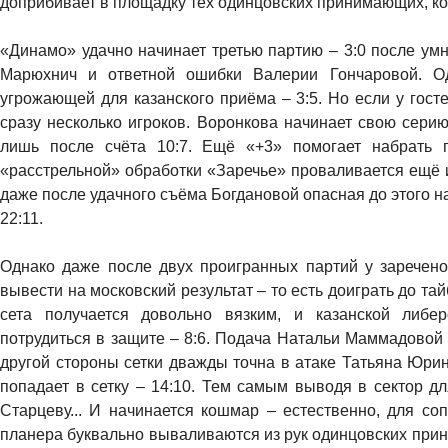
доприбивает в площадку тех одинцовских принимающих, ког
«Динамо» удачно начинает третью партию – 3:0 после умн
Марюхнич и ответной ошибки Валерии Гончаровой. Од
угрожающей для казанского приёма – 3:5. Но если у госте
сразу несколько игроков. Воронкова начинает свою серию
лишь после счёта 10:7. Ещё «+3» помогает набрать 
«расстрельной» обработки «Заречье» проваливается ещё и
даже после удачного съёма Богдановой опасная до этого на
22:11.
Однако даже после двух проигранных партий у заречено
вывести на московский результат – то есть доиграть до т
сета получается довольно вязким, и казанской либе
потрудиться в защите – 8:6. Подача Натальи Маммадовой 
другой стороны сетки дважды точна в атаке Татьяна Юрин
попадает в сетку – 14:10. Тем самым выводя в сектор д
Старцеву... И начинается кошмар – естественно, для со
планера буквально вываливаются из рук одинцовских прин