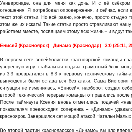
Универсиаде, она для меня как дочь. И с её свёкро
отношения. Я потребовал опровержения, и сейчас, если 
текст этой статьи. Но всё равно, конечно, просто стыдно т
этом же их искать! Такие статьи просто стравливают на
работаем вместе, посвящаем этому всю жизнь – и вдруг таки
Енисей (Красноярск) - Динамо (Краснодар) - 3:0 (25:11, 25
В первом сете волейболистки красноярской команды сраз
уверенную игру: стабильная подача, грамотный блок, мощ
из 3:3 превратился в 8:3 к первому техническому тайм-
вынуждены были оставаться без атаки. Сама Виктория о
ситуация не изменилась, «Енисей», наоборот, создал се
второй технический перерыв команды отправились после р
После тайм-аута Ксения вновь отметилась подачей «нав
показателям превосходил соперника – «Динамо» удавало
красноярок. Завершился сет мощой атакой Натальи Малых –
Во второй партии краснодарское «Динамо» вышло вперед 