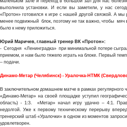
маленьком зале и переход в большой зал для нас болезне
выполнила установки. И если вы заметили, у нас сегод
«Протон» готовился к игре с нашей другой связкой. А мы 
менее подвижный блок, поэтому не так важно, чтобы мяч 
было к нему приложиться.
Юрий Маричев, главный тренер ВК «Протон»:
- Сегодня «Ленинградка» при минимальной потере сыграл
приемом, и нам было тяжело играть на блоке. Первый темп
– подачи.
Динамо-Метар (Челябинск) - Уралочка-НТМК (Свердловская о
В заключительном домашнем матче в рамках регулярного 
«Динамо-Метар» на своей площадке уступил географичес
область) - 1:3. «Метар» начал игру удачно – 4:1. Пра
недолгой. Уже к первому техническому перерыву вперед
тренерский штаб «Уралочки» в одном из моментов запроси
удовлетворен.