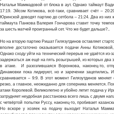
Натальи Маммадовой от блока в аут. Однако таймаут Вад
17:19. Эйсом Котикова, всё-таки, сравнивает счёт – 20:
Юринской доводят партию до сетбола – 21:24. Два из них к
таймаута Панкова Валерия Гончарова ставит точку темпо
за шесть матчей проигранный сет. Что же будет дальше?..
Но на вторую партию Ришат Гилязутдинов оставляет старт
вполне достаточно оказывается подачи Анны Котиковой,
Однако сходу уйти на технический перерыв не удаётся из-з
задержаться аж ещё на пять розыгрышей, из которых два 
в атаке. И разозлившаяся Воронкова, наконец-то, от
Динамовки пока лидируют, но и зареченки зацепились. 
сравнивается – 9:9. В этот момент Гилязутдинов меняет
резко, а главное, неожиданно для соперника меняется. Поя
атаки Королевой. Великолепно и убойно летит подача у И
затрудняет неудобная расстановка всего лишь с двумя на
с четвёртой попытки Руссу, наконец-то, пробивает казанск
Но вскоре у хозяек на подачу выходит Наталья Мамм