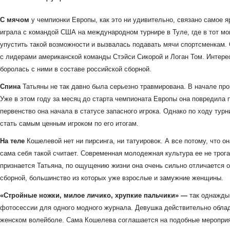
С мячом
у чемпионки Европы, как это ни удивительно, связано самое я
играла с командой США на международном турнире в Туле, где в тот мо
упустить такой возможности и вызвалась подавать мячи спортсменкам.
с лидерами американской команды Стэйси Сикорой и Логан Том. Интерес
боролась с ними в составе российской сборной.
Спина
Татьяны не так давно была серьезно травмирована. В начале про
Уже в этом году за месяц до старта чемпионата Европы она повредила 
первенство она начала в статусе запасного игрока. Однако по ходу тур
стать самым ценным игроком по его итогам.
На теле
Кошелевой нет ни пирсинга, ни татуировок. А все потому, что о
сама себя такой считает. Современная молодежная культура ее не трогае
признается Татьяна, по ощущению жизни она очень сильно отличается от
сборной, большинство из которых уже взрослые и замужние женщины.
«Стройные ножки, милое личико, хрупкие пальчики» —
так однажды 
фотосессии для одного модного журнала. Девушка действительно облад
женском волейболе. Сама Кошелева соглашается на подобные мероприя