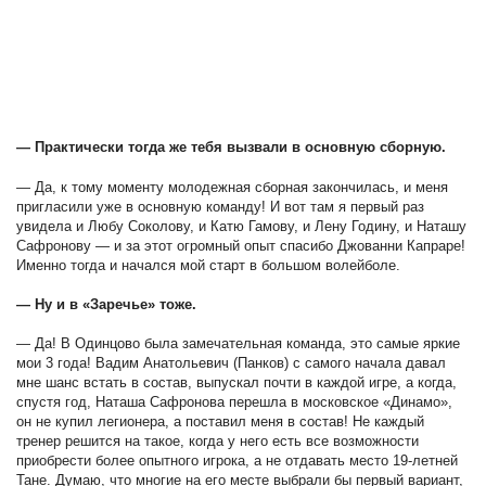
— Практически тогда же тебя вызвали в основную сборную.
— Да, к тому моменту молодежная сборная закончилась, и меня
пригласили уже в основную команду! И вот там я первый раз
увидела и Любу Соколову, и Катю Гамову, и Лену Годину, и Наташу
Сафронову — и за этот огромный опыт спасибо Джованни Капраре!
Именно тогда и начался мой старт в большом волейболе.
— Ну и в «Заречье» тоже.
— Да! В Одинцово была замечательная команда, это самые яркие
мои 3 года! Вадим Анатольевич (Панков) с самого начала давал
мне шанс встать в состав, выпускал почти в каждой игре, а когда,
спустя год, Наташа Сафронова перешла в московское «Динамо»,
он не купил легионера, а поставил меня в состав! Не каждый
тренер решится на такое, когда у него есть все возможности
приобрести более опытного игрока, а не отдавать место 19-летней
Тане. Думаю, что многие на его месте выбрали бы первый вариант,