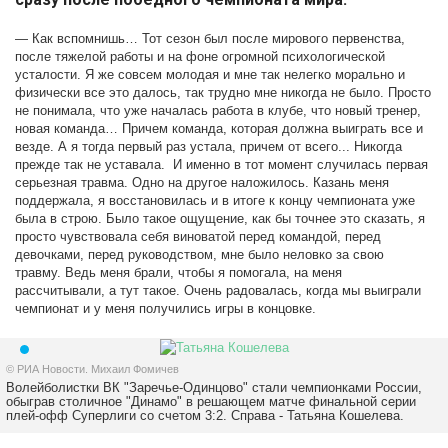
— Как вспомнишь… Тот сезон был после мирового первенства,
после тяжелой работы и на фоне огромной психологической
усталости. Я же совсем молодая и мне так нелегко морально и
физически все это далось, так трудно мне никогда не было. Просто
не понимала, что уже началась работа в клубе, что новый тренер,
новая команда… Причем команда, которая должна выиграть все и
везде. А я тогда первый раз устала, причем от всего... Никогда
прежде так не уставала. И именно в тот момент случилась первая
серьезная травма. Одно на другое наложилось. Казань меня
поддержала, я восстановилась и в итоге к концу чемпионата уже
была в строю. Было такое ощущение, как бы точнее это сказать, я
просто чувствовала себя виноватой перед командой, перед
девочками, перед руководством, мне было неловко за свою
травму. Ведь меня брали, чтобы я помогала, на меня
рассчитывали, а тут такое. Очень радовалась, когда мы выиграли
чемпионат и у меня получились игры в концовке.
© РИА Новости. Михаил Фомичев
Волейболистки ВК "Заречье-Одинцово" стали чемпионками России,
обыграв столичное "Динамо" в решающем матче финальной серии
плей-офф Суперлиги со счетом 3:2. Справа - Татьяна Кошелева.