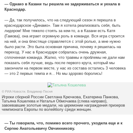
— Однако в Казани ты решила не задерживаться и уехала в
Краснодар.
— Да, так получилось, что на следующий сезон я перешла в
краснодарское «Динамо». Там я хотела реализовать себя, быть
лидером! Мне тяжело стоять за кем-то, а в Казани есть Катя
(Гамова), она играет огромную роль в команде. Вся игра строится
на ней, и она блестяще справляется с этой ролью, а мне нужно
было расти. Это была основная причина, почему я решилась на
переход. У нас в Краснодаре собралась очень дружная,
сплоченная команда. Жалко, что травмы и проблемы не дали нам
показать себя лучше, ведь после первого круга, который мы
закончили на первом месте, у нас из состава остались 3 человека
— это 2 первых темпа и я... Но мы здорово боролись!
© РИА Новости. Владимир Песня
Игроки сборной России Светлана Крючкова, Екатерина Панкова,
Татьяна Кошелева и Наталья Обмочаева (слева направо),
завоевавшие золотые медали, на церемонии награждения призеров
чемпионата Европы по волейболу среди женщин.
— Ты говорила, что, помимо всего прочего, уходила еще и к
Сергею Анатольевичу Овчинникову.