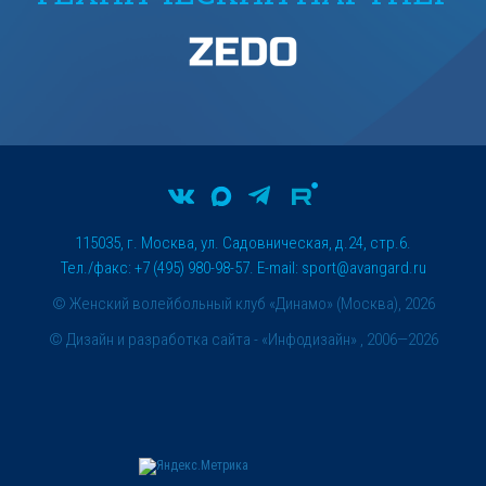
115035, г. Москва, ул. Садовническая, д.24, стр.6.
Тел./факс: +7 (495) 980-98-57. E-mail:
sport@avangard.ru
© Женский волейбольный клуб «Динамо» (Москва), 2026
©
Дизайн и разработка сайта
- «Инфодизайн» , 2006—2026