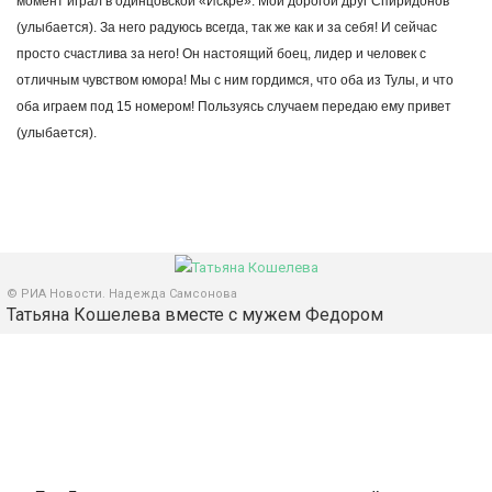
момент играл в одинцовской «Искре». Мой дорогой друг Спиридонов
(улыбается). За него радуюсь всегда, так же как и за себя! И сейчас
просто счастлива за него! Он настоящий боец, лидер и человек с
отличным чувством юмора! Мы с ним гордимся, что оба из Тулы, и что
оба играем под 15 номером! Пользуясь случаем передаю ему привет
(улыбается).
© РИА Новости. Надежда Самсонова
Татьяна Кошелева вместе с мужем Федором