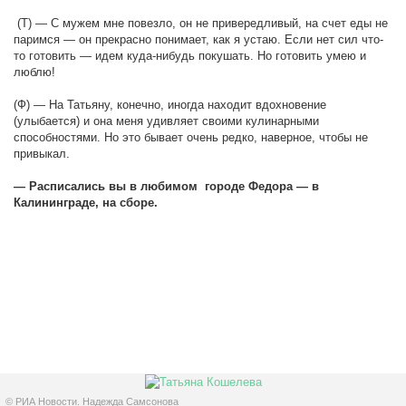
(Т) — С мужем мне повезло, он не привередливый, на счет еды не
паримся — он прекрасно понимает, как я устаю. Если нет сил что-
то готовить — идем куда-нибудь покушать. Но готовить умею и
люблю!
(Ф) — На Татьяну, конечно, иногда находит вдохновение
(улыбается) и она меня удивляет своими кулинарными
способностями. Но это бывает очень редко, наверное, чтобы не
привыкал.
— Расписались вы в любимом городе Федора — в
Калининграде, на сборе.
© РИА Новости. Надежда Самсонова