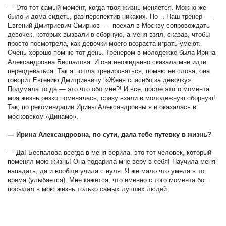
— Это тот самый момент, когда твоя жизнь меняется. Можно же
было и дома сидеть, раз перспектив никаких. Но… Наш тренер —
Евгений Дмитриевич Смирнов — поехал в Москву сопровождать
девочек, которых вызвали в сборную, а меня взял, сказав, чтобы
просто посмотрела, как девочки моего возраста играть умеют.
Очень хорошо помню тот день. Тренером в молодежке была Ирина
Александровна Беспалова. И она неожиданно сказала мне идти
переодеваться. Так я пошла тренироваться, помню ее слова, она
говорит Евгению Дмитриевичу: «Женя спасибо за девочку».
Подумала тогда — это что обо мне?! И все, после этого момента
моя жизнь резко поменялась, сразу взяли в молодежную сборную!
Так, по рекомендации Ирины Александровны я и оказалась в
московском «Динамо».
— Ирина Александровна, по сути, дала тебе путевку в жизнь?
— Да! Беспалова всегда в меня верила, это тот человек, который
поменял мою жизнь! Она подарила мне веру в себя! Научила меня
нападать, да и вообще учила с нуля. Я же мало что умела в то
время (улыбается). Мне кажется, что именно с того момента бог
посылал в мою жизнь только самых лучших людей.