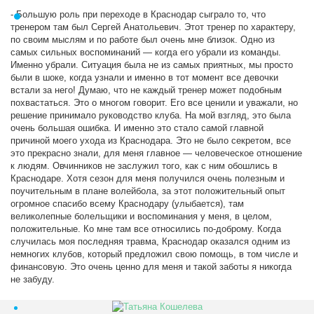
- Большую роль при переходе в Краснодар сыграло то, что
тренером там был Сергей Анатольевич. Этот тренер по характеру,
по своим мыслям и по работе был очень мне близок. Одно из
самых сильных воспоминаний — когда его убрали из команды.
Именно убрали. Ситуация была не из самых приятных, мы просто
были в шоке, когда узнали и именно в тот момент все девочки
встали за него! Думаю, что не каждый тренер может подобным
похвастаться. Это о многом говорит. Его все ценили и уважали, но
решение принимало руководство клуба. На мой взгляд, это была
очень большая ошибка. И именно это стало самой главной
причиной моего ухода из Краснодара. Это не было секретом, все
это прекрасно знали, для меня главное — человеческое отношение
к людям. Овчинников не заслужил того, как с ним обошлись в
Краснодаре. Хотя сезон для меня получился очень полезным и
поучительным в плане волейбола, за этот положительный опыт
огромное спасибо всему Краснодару (улыбается), там
великолепные болельщики и воспоминания у меня, в целом,
положительные. Ко мне там все относились по-доброму. Когда
случилась моя последняя травма, Краснодар оказался одним из
немногих клубов, который предложил свою помощь, в том числе и
финансовую. Это очень ценно для меня и такой заботы я никогда
не забуду.