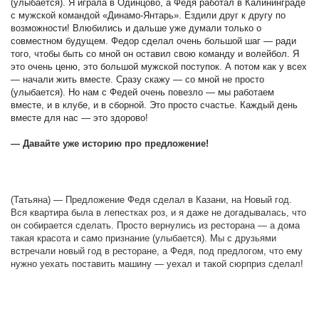
(улыбается). Я играла в Одинцово, а Федя работал в Калининграде
с мужской командой «Динамо-Янтарь». Ездили друг к другу по
возможности! Влюбились и дальше уже думали только о
совместном будущем. Федор сделал очень большой шаг — ради
того, чтобы быть со мной он оставил свою команду и волейбол. Я
это очень ценю, это большой мужской поступок. А потом как у всех
— начали жить вместе. Сразу скажу — со мной не просто
(улыбается). Но нам с Федей очень повезло — мы работаем
вместе, и в клубе, и в сборной. Это просто счастье. Каждый день
вместе для нас — это здорово!
— Давайте уже историю про предложение!
(Татьяна) — Предложение Федя сделал в Казани, на Новый год.
Вся квартира была в лепестках роз, и я даже не догадывалась, что
он собирается сделать. Просто вернулись из ресторана — а дома
такая красота и само признание (улыбается). Мы с друзьями
встречали новый год в ресторане, а Федя, под предлогом, что ему
нужно уехать поставить машину — уехал и такой сюрприз сделал!