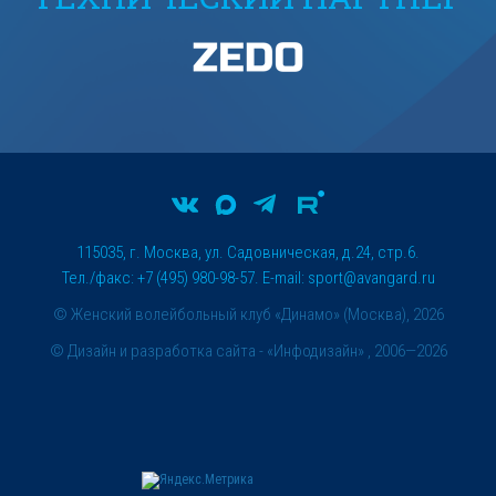
115035, г. Москва, ул. Садовническая, д.24, стр.6.
Тел./факс: +7 (495) 980-98-57. E-mail:
sport@avangard.ru
© Женский волейбольный клуб «Динамо» (Москва), 2026
©
Дизайн и разработка сайта
- «Инфодизайн» , 2006—2026