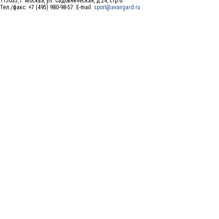
115035, г. Москва, ул. Садовническая, д.24, стр.6.
Тел./факс: +7 (495) 980-98-57. E-mail:
sport@avangard.ru