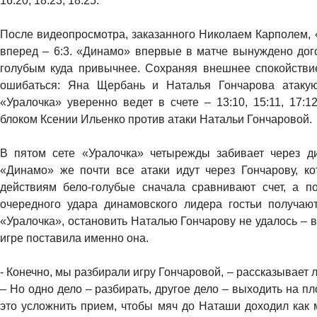
16:20, 18:23, 18:25.
После видеопросмотра, заказанного Николаем Карполем, 
вперед – 6:3. «Динамо» впервые в матче вынуждено дого
голубым куда привычнее. Сохраняя внешнее спокойствие
ошибаться: Яна Щербань и Наталья Гончарова атакую
«Уралочка» уверенно ведет в счете – 13:10, 15:11, 17:1
блоком Ксении Ильенко против атаки Натальи Гончаровой.
В пятом сете «Уралочка» четырежды забивает через д
«Динамо» же почти все атаки идут через Гончарову, ко
действиям бело-голубые сначала сравнивают счет, а п
очередного удара динамовского лидера гостьи получа
«Уралочка», остановить Наталью Гончарову не удалось – в э
игре поставила именно она.
- Конечно, мы разбирали игру Гончаровой, – рассказывае
– Но одно дело – разбирать, другое дело – выходить на пл
это усложнить прием, чтобы мяч до Наташи доходил как 