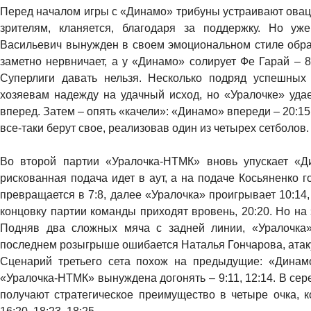
Перед началом игры с «Динамо» трибуны устраивают овац
зрителям, кланяется, благодаря за поддержку. Но у
Васильевич вынужден в своем эмоциональном стиле обрат
заметно нервничает, а у «Динамо» солирует Фе Гарай – 8
Суперлиги давать нельзя. Несколько подряд успешных
хозяевам надежду на удачный исход, но «Уралочке» удае
вперед. Затем – опять «качели»: «Динамо» впереди – 20:15,
все-таки берут свое, реализовав один из четырех сетболов.
Во второй партии «Уралочка-НТМК» вновь упускает «Д
рискованная подача идет в аут, а на подаче Косьяненко г
превращается в 7:8, далее «Уралочка» проигрывает 10:14,
концовку партии команды приходят вровень, 20:20. Но на 
Подняв два сложных мяча с задней линии, «Уралочка
последнем розыгрыше ошибается Наталья Гончарова, атакуя
Сценарий третьего сета похож на предыдущие: «Динам
«Уралочка-НТМК» вынуждена догонять – 9:11, 12:14. В сер
получают стратегическое преимущество в четыре очка, к