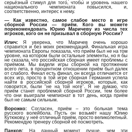
серьёзный стимул для того, чтобы и уровень нашего
национального чемпионата повысился, и,
соответственно, интерес к нему.
— Как известно, самое слабое место в игре
сборной России — приём. Кого вы можете
порекомендовать Юрию Маричеву из числа тех
игроков, кого он не призывал в сборную России?
Илич:
Я уверена, что Маричев очень хорошо
справится и без моих рекомендаций. Финальная игра
чемпионата Европы показала, что приём был не на том
уровне, на котором были остальные элементы, но я бы
не сказала, что российская сборная имеет проблемы с
приёмом. Мы видели игры сборной на протяжении
всего лета, в процентном отношении приём был далек
от слабого. Финал есть финал, он всегда отличается от
всех игр, просто в той игре сборная Германия успела
найти в российской сборной игроков, которые, как
говорится, были "не на той ноге". Я не думаю, что
приём станет проблемой сборной России, тем более
что они выиграли чемпионат в тот день, когда приём
был не самым сильным.
Ворожко:
Согласен, приём – это больная тема
русского волейбола. Пусть он возьмёт нашу Юлию
Кутюкову, у неё отличный приём, просто великолепный.
Рекомендую тренеру сборной её посмотреть.
Панков:
На данный момент лучше, чем эти