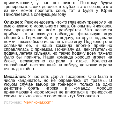
принимающие, у нас нет никого. Поэтому будем
тренировать своих девочек в клубах в этот сезон, и кто
из них может проявить себя, тот и будет у Юрия
Николаевича в следующем году.
Олихвер:
Рекомендовать что-то главному тренеру я не
имею никакого морального права. Он опытный человек,
сам прекрасно во всём разберётся. Что касается
приёма, то я вживую наблюдал финальную игру
сборной с Германией, и ту подачу, которую подавали
немки, тяжело было исполнять всю игру. Под конец они
ослабили её, и наша команда вполне прилично
справлялась с приёмом. Поначалу да, действительно
подача летела сильная, но такую подачу всем тяжело
было бы принять. Наша команда хорошо играет на
блоке, великолепно сыграла в атаке. Коллектив
сплочённый, настроенный на победу, девчонки играли
очень достойно.
Михайлов:
У нас есть Дарья Писаренко. Она была в
числе кандидатов, но не оправилась от травмы. В
любом случае выбор за тренером, только за одно
действие брать игрока в команду. Хорошо
принимающий игрок может не вписаться в тренерские
схемы, так что кого-то советовать тут бесполезно.
Источник:
"Чемпионат.com"