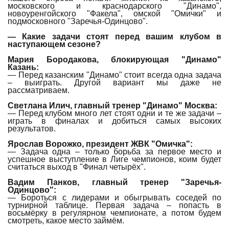
московского и краснодарского "Динамо",
новоуренгойского "Факела", омской "Омички" и
подмосковного "Заречья-Одинцово".
— Какие задачи стоят перед вашим клубом в
наступающем сезоне?
Мария Бородакова, блокирующая "Динамо"
Казань:
— Перед казанским "Динамо" стоит всегда одна задача
– выиграть. Другой вариант мы даже не
рассматриваем.
Светлана Илич, главный тренер "Динамо" Москва:
— Перед клубом много лет стоят одни и те же задачи –
играть в финалах и добиться самых высоких
результатов.
Ярослав Ворожко, президент ЖВК "Омичка":
— Задача одна – только борьба за первое место и
успешное выступление в Лиге чемпионов, коим будет
считаться выход в "Финал четырёх".
Вадим Панков, главный тренер "Заречья-
Одинцово":
— Бороться с лидерами и обыгрывать соседей по
турнирной таблице. Первая задача – попасть в
восьмёрку в регулярном чемпионате, а потом будем
смотреть, какое место займём.