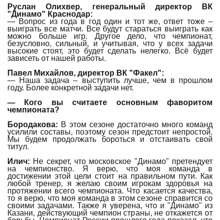
Руслан Олихвер, генеральный директор ВК
"Динамо" Краснодар:
— Вопрос из года в год один и тот же, ответ тоже –
выиграть все матчи. Все будут стараться выиграть как
можно больше игр. Другое дело, что чемпионат,
безусловно, сильный, и учитывая, что у всех задачи
высокие стоят, это будет сделать нелегко. Всё будет
зависеть от нашей работы.
Павел Михайлов, директор ВК "Факел":
— Наша задача – выступить лучше, чем в прошлом
году. Более конкретной задачи нет.
— Кого вы считаете основным фаворитом
чемпионата?
Бородакова:
В этом сезоне достаточно много команд
усилили составы, поэтому сезон предстоит непростой.
Мы будем продолжать бороться и отстаивать свой
титул.
Илич:
Не секрет, что московское "Динамо" претендует
на чемпионство. Я верю, что моя команда в
достижении этой цели стоит на правильном пути. Как
любой тренер, я желаю своим игрокам здоровья на
протяжении всего чемпионата. Что касается качества,
то я верю, что моя команда в этом сезоне справится со
своими задачами. Также я уверена, что и "Динамо" из
Казани, действующий чемпион страны, не откажется от