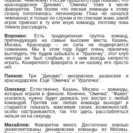
борьбы. Чемпионат России прошлого года показал, что
краснодарское "Динамо", "Омичка" тоже в числе
фаворитов. Тем более что омская команда к этому
сезону пополнилась легионером. Пока не начался
чемпионат, я только по слухам и по спискам знаю, какой
игрок приехал в ту или иную команду, поэтому пока
тяжело рассуждать.
Ворожко:
Есть традиционная группа команд,
претендующих на самые высокие места. Казань,
Москва, Краснодар – их сила не подвергается
сомнению. Мы в этом году будет очень прилично
выглядеть. Не будем забывать и "Уралочку", этот клуб
никогда не был слабым, и с ним всегда непросто
играть. Конкретного фаворита я не назову, его просто
нет.
Панков:
Три "Динамо": московское, казанское и
краснодарское. Ещё "Омичка" и "Уралочка".
Олихвер:
Естественно, Казань, Москва – команды,
которые играли в финале. Конечно, "Омичка". "Факел"
усилился, нужно будет держать ухо востро с любой
командой. Против нас любая команда выходит и
старается показать максимум своих возможностей,
особо настраиваются, так что здесь расслабляться
нельзя ни на секунду.
Михайлов:
Фаворитов много. Достаточно хорошо
укомплектованы динамовские команды из Москвы,