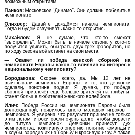
возможным открытиям.
Панков:
Московское "Динамо". Они должны победить в
чемпионате.
Олихвер:
Давайте дождёмся начала чемпионата.
Тогда и будем озвучивать какие-то открытия.
Михайлов:
Я не думаю, что кто-то сможет
"выстрелить". Может быть, в начале сезона у кого-то
получится удивить, обыграть двух-трёх фаворитов, но
по ходу сезона всё встанет на свои места.
— Окажет ли победа женской сборной на
чемпионате Европы какое-то влияние на интерес к
национальному чемпионату?
Бородакова:
Скорее всего, да. Мы 12 лет не
выигрывали чемпионат Европы, и то, что девчонки
сделали, поистине подвиг. Я думаю, что победа
сборной привлечёт ещё больше зрителей на трибуны,
станет больше любителей женского волейбола.
Илич:
Победа России на чемпионате Европы была
долгожданной, появилось много молодых игроков –
чемпионов. Я уверена, что результат пришёл не только
этим летом, игроки росли очень долго, чтобы дорасти
до титула чемпионок. Девчонки принесут дух
чемпионства, позитивную энергию, понятие команды и
в клубы, зарядив их на борьбу и красивую игру. А такая