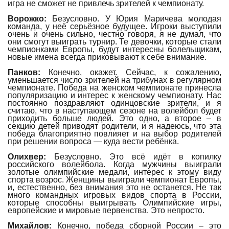
игра не сможет не привлечь зрителей к чемпионату.
Ворожко:
Безусловно. У Юрия Маричева молодая
команда, у неё серьёзное будущее. Игроки выступили
очень и очень сильно, честно говоря, я не думал, что
они смогут выиграть турнир. Те девочки, которые стали
чемпионками Европы, будут интересны болельщикам,
новые имена всегда приковывают к себе внимание.
Панков:
Конечно, окажет. Сейчас, к сожалению,
уменьшается число зрителей на трибунах в регулярном
чемпионате. Победа на женском чемпионате принесла
популяризацию и интерес к женскому чемпионату. Нас
постоянно поздравляют одинцовские зрители, и я
считаю, что в наступающем сезоне на волейбол будет
приходить больше людей. Это одно, а второе – в
секцию детей приводят родители, и я надеюсь, что эта
победа благоприятно повлияет и на выбор родителей
при решении вопроса — куда вести ребёнка.
Олихвер:
Безусловно. Это всё идёт в копилку
российского волейбола. Когда мужчины выиграли
золотые олимпийские медали, интерес к этому виду
спорта возрос. Женщины выиграли чемпионат Европы,
и, естественно, без внимания это не останется. Не так
много командных игровых видов спорта в России,
которые способны выигрывать Олимпийские игры,
европейские и мировые первенства. Это непросто.
Михайлов:
Конечно, победа сборной России – это