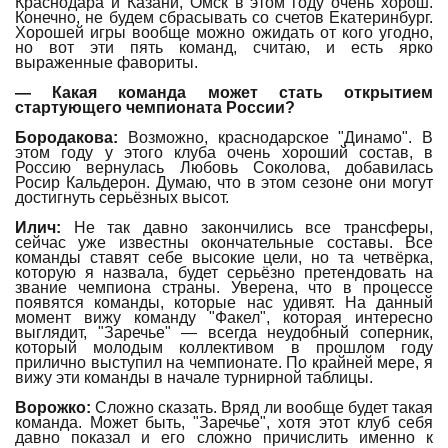
Краснодара и Казани, Омск в этом году очень хорош.
Конечно, не будем сбрасывать со счетов Екатеринбург.
Хорошей игры вообще можно ожидать от кого угодно,
но вот эти пять команд, считаю, и есть ярко
выраженные фавориты.
— Какая команда может стать открытием
стартующего чемпионата России?
Бородакова:
Возможно, краснодарское "Динамо". В
этом году у этого клуба очень хороший состав, в
Россию вернулась Любовь Соколова, добавилась
Росир Кальдерон. Думаю, что в этом сезоне они могут
достигнуть серьёзных высот.
Илич:
Не так давно закончились все трансферы,
сейчас уже известны окончательные составы. Все
команды ставят себе высокие цели, но та четвёрка,
которую я назвала, будет серьёзно претендовать на
звание чемпиона страны. Уверена, что в процессе
появятся команды, которые нас удивят. На данный
момент вижу команду "Факел", которая интересно
выглядит, "Заречье" — всегда неудобный соперник,
который молодым коллективом в прошлом году
прилично выступил на чемпионате. По крайней мере, я
вижу эти команды в начале турнирной таблицы.
Ворожко:
Сложно сказать. Вряд ли вообще будет такая
команда. Может быть, "Заречье", хотя этот клуб себя
давно показал и его сложно причислить именно к