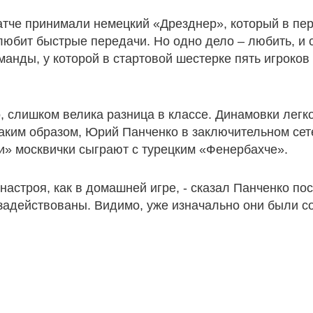
тче принимали немецкий «Дрезднер», который в пер
любит быстрые передачи. Но одно дело – любить, и 
манды, у которой в стартовой шестерке пять игроко
 слишком велика разница в классе. Динамовки легко
аким образом, Юрий Панченко в заключительном се
ти» москвички сыграют с турецким «Фенербахче».
 настроя, как в домашней игре, - сказал Панченко по
адействованы. Видимо, уже изначально они были со