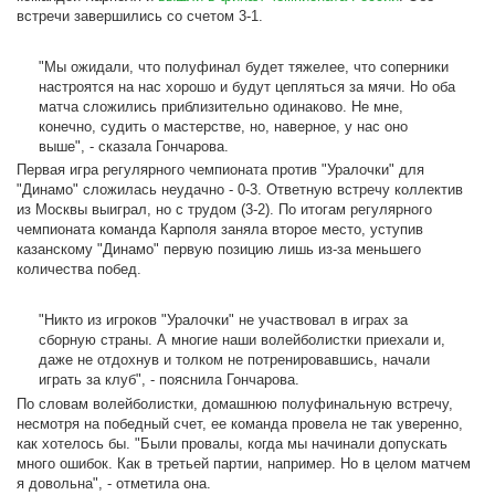
встречи завершились со счетом 3-1.
"Мы ожидали, что полуфинал будет тяжелее, что соперники
настроятся на нас хорошо и будут цепляться за мячи. Но оба
матча сложились приблизительно одинаково. Не мне,
конечно, судить о мастерстве, но, наверное, у нас оно
выше", - сказала Гончарова.
Первая игра регулярного чемпионата против "Уралочки" для
"Динамо" сложилась неудачно - 0-3. Ответную встречу коллектив
из Москвы выиграл, но с трудом (3-2). По итогам регулярного
чемпионата команда Карполя заняла второе место, уступив
казанскому "Динамо" первую позицию лишь из-за меньшего
количества побед.
"Никто из игроков "Уралочки" не участвовал в играх за
сборную страны. А многие наши волейболистки приехали и,
даже не отдохнув и толком не потренировавшись, начали
играть за клуб", - пояснила Гончарова.
По словам волейболистки, домашнюю полуфинальную встречу,
несмотря на победный счет, ее команда провела не так уверенно,
как хотелось бы. "Были провалы, когда мы начинали допускать
много ошибок. Как в третьей партии, например. Но в целом матчем
я довольна", - отметила она.