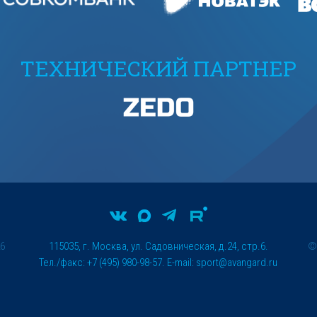
ТЕХНИЧЕСКИЙ ПАРТНЕР
26
115035, г. Москва, ул. Садовническая, д.24, стр.6.
Тел./факс: +7 (495) 980-98-57. E-mail:
sport@avangard.ru