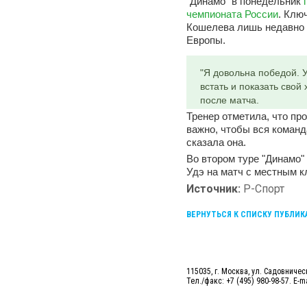
"Динамо" в понедельник
чемпионата России
. Клю
Кошелева лишь недавно в
Европы.
"Я довольна победой. 
встать и показать свой
после матча.
Тренер отметила, что пр
важно, чтобы вся команда
сказала она.
Во втором туре "Динамо"
Удэ на матч с местным к
Источник:
Р-Спорт
ВЕРНУТЬСЯ К СПИСКУ ПУБЛИ
115035, г. Москва, ул. Садовническ
Тел./факс: +7 (495) 980-98-57. E-m