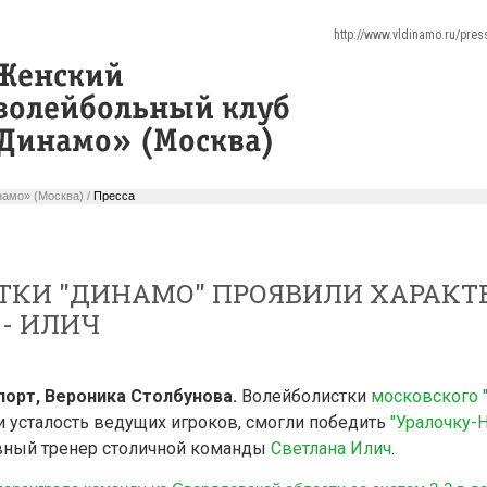
http://www.vldinamo.ru/pre
амо» (Москва) /
Пресса
КИ "ДИНАМО" ПРОЯВИЛИ ХАРАКТЕ
 - ИЛИЧ
порт, Вероника Столбунова.
Волейболистки
московского 
 усталость ведущих игроков, смогли победить
"Уралочку-
авный тренер столичной команды
Светлана Илич
.