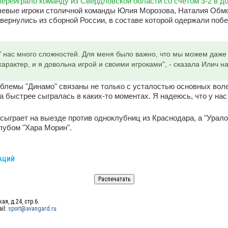
переиграло команду из Свердловской области со счетом 3-2 в д
чевые игроки столичной команды Юлия Морозова, Наталия Обмо
ернулись из сборной России, в составе которой одержали поб
У нас много сложностей. Для меня было важно, что мы можем даже
 характер, и я довольна игрой и своими игроками", - сказала Илич 
облемы "Динамо" связаны не только с усталостью основных вол
 быстрее сыгралась в каких-то моментах. Я надеюсь, что у нас 
 сыграет на выезде против одноклубниц из Краснодара, а "Урало
лубом "Хара Морин".
КАЦИЙ
ая, д.24, стр.6.
ail:
sport@avangard.ru