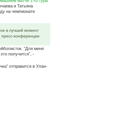
омашнем матче 1-го тура
чаева и Татьяна
еду на чемпионате
 не в лучший момент
на пресс-конференции
ейболисток. "Для меня
это получится", -
чка" отправится в Улан-