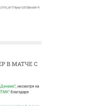
ss/?r74_id=774year=2013&month=9
Р В МАТЧЕ С
"Динамо"
, несмотря на
НТМК"
благодаря