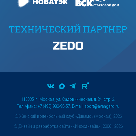
ТЕХНИЧЕСКИЙ ПАРТНЕР
115035, г. Москва, ул. Садовническая, д.24, стр.6.
Тел./факс: +7 (495) 980-98-57. E-mail:
sport@avangard.ru
© Женский волейбольный клуб «Динамо» (Москва), 2026
©
Дизайн и разработка сайта
- «Инфодизайн» , 2006—2026