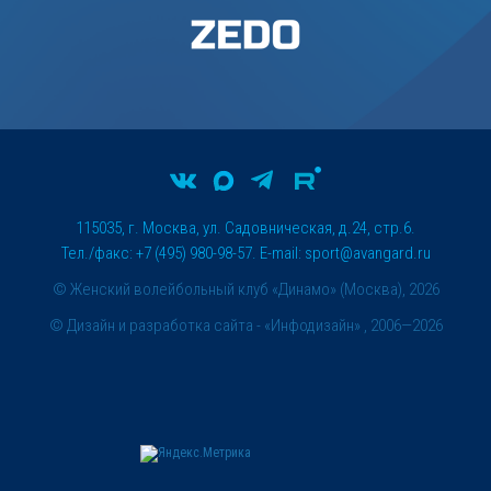
115035, г. Москва, ул. Садовническая, д.24, стр.6.
Тел./факс: +7 (495) 980-98-57. E-mail:
sport@avangard.ru
© Женский волейбольный клуб «Динамо» (Москва), 2026
©
Дизайн и разработка сайта
- «Инфодизайн» , 2006—2026