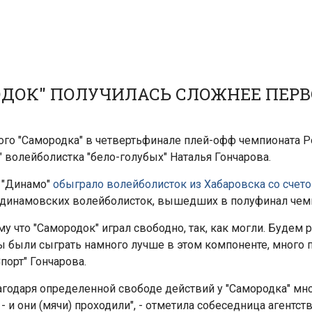
РОДОК" ПОЛУЧИЛАСЬ СЛОЖНЕЕ ПЕРВ
ого "Самородка" в четвертьфинале плей-офф чемпионата Р
" волейболистка "бело-голубых" Наталья Гончарова.
а "Динамо"
обыграло волейболисток из Хабаровска со счето
зу динамовских волейболисток, вышедших в полуфинал чем
у что "Самородок" играл свободно, так, как могли. Будем р
ны были сыграть намного лучше в этом компоненте, много 
порт" Гончарова.
агодаря определенной свободе действий у "Самородка" мн
 и они (мячи) проходили", - отметила собеседница агентств