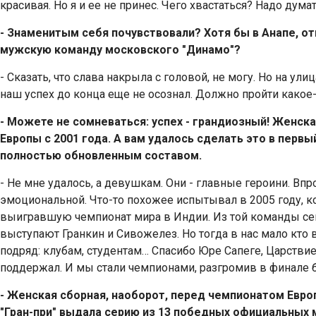
красивая. Но я и ее не принес. Чего хвастаться? Надо дума
- Знаменитым себя почувствовали? Хотя бы в Анапе, от
мужскую команду московского "Динамо"?
- Сказать, что слава накрыла с головой, не могу. Но на ули
наш успех до конца еще не осознал. Должно пройти какое-
- Можете не сомневаться: успех - грандиозный! Женск
Европы с 2001 года. А вам удалось сделать это в первы
полностью обновленным составом.
- Не мне удалось, а девушкам. Они - главные героини. Впр
эмоциональной. Что-то похожее испытывал в 2005 году, 
выигравшую чемпионат мира в Индии. Из той команды се
выступают Гранкин и Сивожелез. Но тогда в нас мало кто в
подряд: клубам, студентам… Спасибо Юре Сапеге, Царствие
поддержал. И мы стали чемпионами, разгромив в финале 
- Женская сборная, наоборот, перед чемпионатом Евро
"Гран-при" выдала серию из 13 победных официальных 