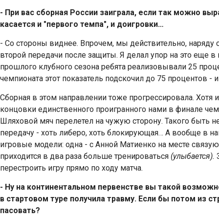
- При вас сборная России заиграла, если так можно выр
касается и "первого темпа", и доигровки…
- Со стороны виднее. Впрочем, мы действительно, наряду
второй передачи после защиты. Я делал упор на это еще в
прошлого клубного сезона ребята реализовывали 25 проц
чемпионата этот показатель подскочил до 75 процентов - и
Сборная в этом направлении тоже прогрессировала. Хотя из
концовки единственного проигранного нами в финале чемп
Шляховой мяч перелетел на чужую сторону. Такого быть не
передачу - хоть либеро, хоть блокирующая… А вообще в 
игровые модели: одна - с Анной Матиенко на месте связующ
приходится в два раза больше тренироваться
(улыбается).
З
перестроить игру прямо по ходу матча.
- Ну на континентальном первенстве вы такой возможн
в стартовом туре получила травму. Если бы потом из с
пасовать?