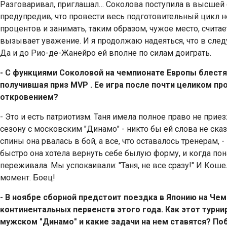
Разговаривал, приглашал… Соколова поступила в высшей 
предупредив, что провести весь подготовительный цикл не 
процентов и занимать, таким образом, чужое место, счита
вызывает уважение. И я продолжаю надеяться, что в след
Да и до Рио-де-Жанейро ей вполне по силам доиграть.
- С функциями Соколовой на чемпионате Европы блестя
получившая приз
MVP
. Ее игра после почти целиком п
откровением?
- Это и есть патриотизм. Таня имела полное право не прие
сезону с московским "Динамо" - никто бы ей слова не ска
спины она рвалась в бой, а все, что оставалось тренерам
быстро она хотела вернуть себе былую форму, и когда пона
переживала. Мы успокаивали: "Таня, не все сразу!" И Ко
момент. Боец!
- В ноябре сборной предстоит поездка в Японию на Че
континентальных первенств этого года. Как этот турни
мужском "Динамо" и какие задачи на нем ставятся? По