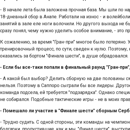
- В начале лета была заложена прочная база. Мы шли по н
18-дневный сбор в Анапе. Работали на износ - и волейболи
занятий в зале еле ноги волочили. Но другого выхода не б
сразу понял, чему нужно уделить особое внимание, - это п
К сожалению, за время "Гран-при" многое было потеряно. У
тренировочный процесс, по сути, сведен к нулю. Поэтому, к
оказались за бортом "Финала шести", в душе обрадовался.
- Если бы все-таки попали в финальный раунд "Гран-при
- А какой был выбор? Делить сборную на две половины с
нельзя. Поэтому в Саппоро сыграли бы все лидеры. Другое
команда подсела, ей требуется "подзарядка". Однако спец
не собирался. Подобные тактические игры - не в моих прав
- Помешало ли участие в "Финале шести" сборным Серб
- Трудно судить. С одной стороны, эти команды на чемпион
болгарки, пропустившие, как и мы, "Финал шести", выступ