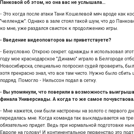
Панковой об этом, но она вас не услышала…
- Это когда после атаки Тани Кошелевой мяч вроде как кос
"челлендж". Однако в зале стоял такой шум, что до Панков
ко мне, уже раздался свисток к продолжению игры.
- Введение видеоповторов вы приветствуете?
- Безусловно. Открою секрет: однажды я использовал этот
году мое краснодарское "Динамо" играло в Белгороде отб
Новосибирска, специально попросил судей проверить, был 
хотя прекрасно знал, что все там чисто. Нужно было сбит
подряд. Помогло - Нильссон подал в сетку.
- Вы упомянули, что поверили в возможность выигрыш
финала Универсиады. А когда то же самое почувствов
- Мне кажется, они были настроены на золото с первого дн
передалась мне. Когда команда так выкладывается на трен
обязательно придет. Ведь при нормальной подготовке нын
Европе на голову! И континентальное первенство это под