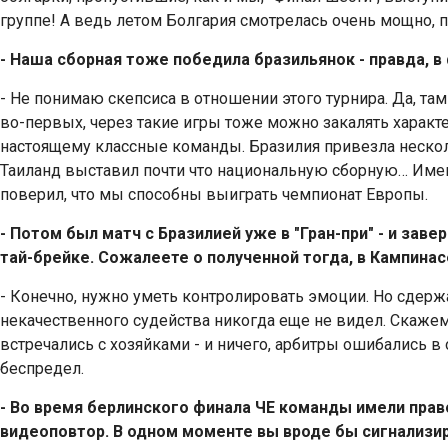
группе! А ведь летом Болгария смотрелась очень мощно, 
- Наша сборная тоже победила бразильянок - правда, в
- Не понимаю скепсиса в отношении этого турнира. Да, та
во-первых, через такие игры тоже можно закалять характер
настоящему классные команды. Бразилия привезла неско
Таиланд выставил почти что национальную сборную… Име
поверил, что мы способны выиграть чемпионат Европы.
- Потом был матч с Бразилией уже в "Гран-при" - и за
тай-брейке. Сожалеете о полученной тогда, в Кампинас
- Конечно, нужно уметь контролировать эмоции. Но сдержа
некачественного судейства никогда еще не видел. Скаже
встречались с хозяйками - и ничего, арбитры ошибались в
беспредел.
- Во время берлинского финала ЧЕ команды имели пра
видеоповтор. В одном моменте вы вроде бы сигнализир