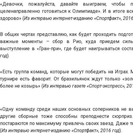
«Девочки, пожалуйста, давайте выиграем, чтобы
целенаправленно готовиться к Олимпиаде». И в итоге вс
здорово» (
Из интервью интернет-изданию «Спортфакт»
,
2016
В общих чертах представляю, как будет проходить подго
важные моменты – сбор в Рио, куда приедем сильн
выступление в «Гран-при», где будет наигрываться соста
год
).
«Есть группа команд, которые могут победить на Играх. 
турнире есть фаворит. От бразильянок ждут только «золо
более не козырь» (
Из интервью газете «Спорт-экспресс», 20
«Одну команду среди наших основных соперников не в
другие сборные тоже способны преподнести сюрприз
постараются по максимуму привлечь своих звезд. Даже те
(
Из интервью интернет-изданию «Спортфакт»
,
2016 год
).